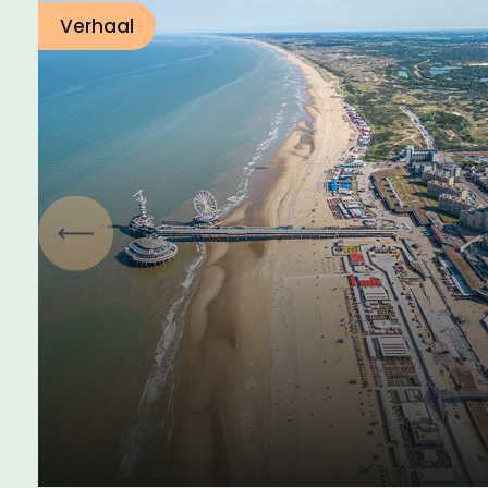
Verhaal
Vorige
Podcast Spreek de Streek:
Kustdialecten (aflevering
2)
13 maart 2025