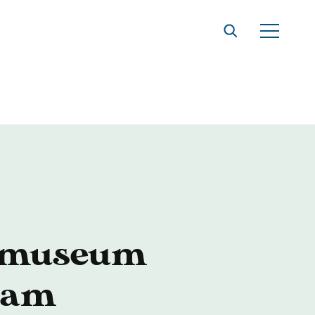
t
dmuseum
dam