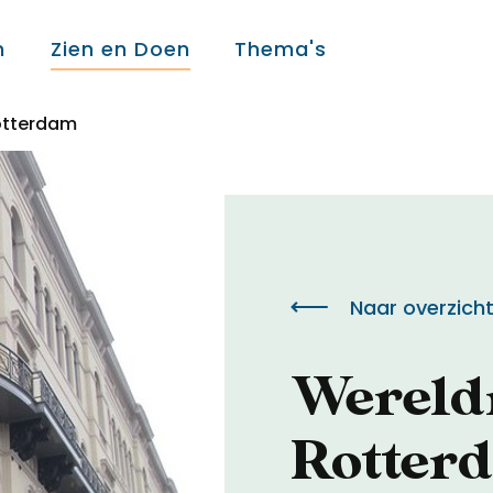
n
Zien en Doen
Thema's
otterdam
Over ons
Over ons
Naar overzich
Colofon
Werel
Contact
Rotter
Onderwijs