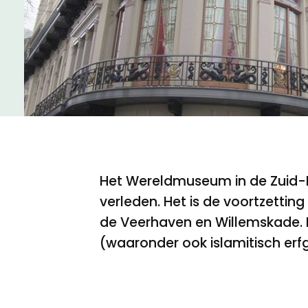
Meld een archeologische vondst
Nieuwsbrief
Privacyverklaring
Nieuwsbrief
Voorwaarden
Voorwaarden
Het Wereldmuseum in de Zuid-H
verleden. Het is de voortzetti
de Veerhaven en Willemskade. He
(waaronder ook islamitisch erfg