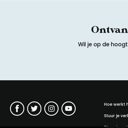
Ontvang
Wil je op de hoog
Hoe werkt 
Stuur je ver
Stuur je acti