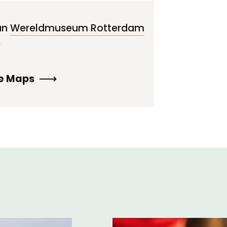
an
Wereldmuseum Rotterdam
e
le Maps