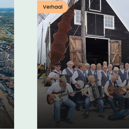
Verhaal
Shantykoren: zing
het werk
06 januari 2025