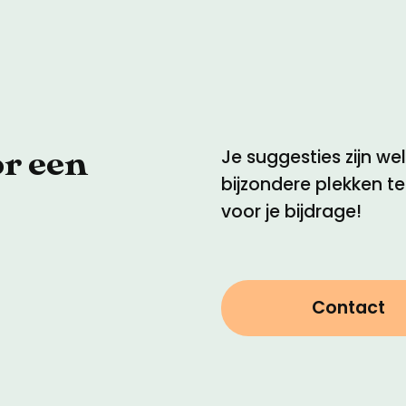
or een
Je suggesties zijn w
bijzondere plekken t
voor je bijdrage!
Contact