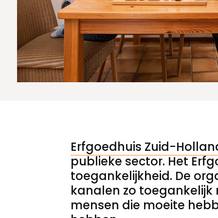
Meld een archeologische vondst
Nieuwsbrief
Privacyverklaring
Nieuwsbrief
Voorwaarden
Voorwaarden
Erfgoedhuis Zuid-Hollan
publieke sector. Het Erfg
toegankelijkheid. De org
kanalen zo toegankelijk 
mensen die moeite hebbe