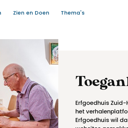
n
Zien en Doen
Thema's
Over ons
Over ons
Toegan
Colofon
Erfgoedhuis Zuid-
Contact
het verhalenplatf
Erfgoedhuis wil dat
Onderwijs