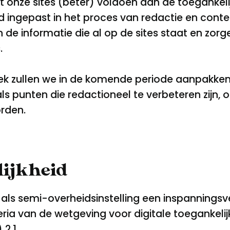
t onze sites (beter) voldoen aan de toegankeli
id ingepast in het proces van redactie en co
de informatie die al op de sites staat en zorg
.
ek zullen we in de komende periode aanpakken;
ls punten die redactioneel te verbeteren zijn, 
rden.
lijkheid
 als semi-overheidsinstelling een inspanningsv
ria van de wetgeving voor digitale toegankelij
2.1.