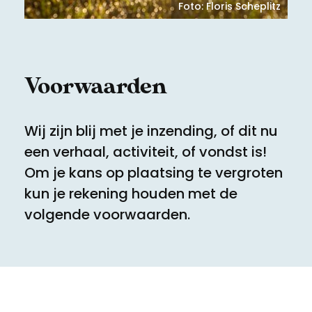
Meld een archeologische vondst
Toegankelijkheid
Foto: Floris Scheplitz
Nieuwsbrief
Privacyverklaring
Voorwaarden
Voorwaarden
Wij zijn blij met je inzending, of dit nu
een verhaal, activiteit, of vondst is!
Om je kans op plaatsing te vergroten
kun je rekening houden met de
volgende voorwaarden.