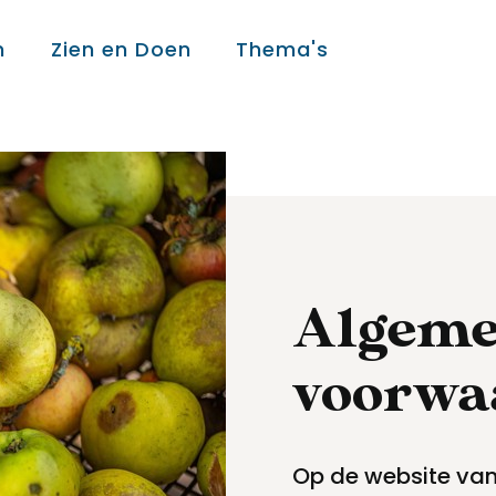
n
Zien en Doen
Thema's
Over ons
Over ons
Algem
Colofon
voorwa
Contact
Op de website van
Onderwijs