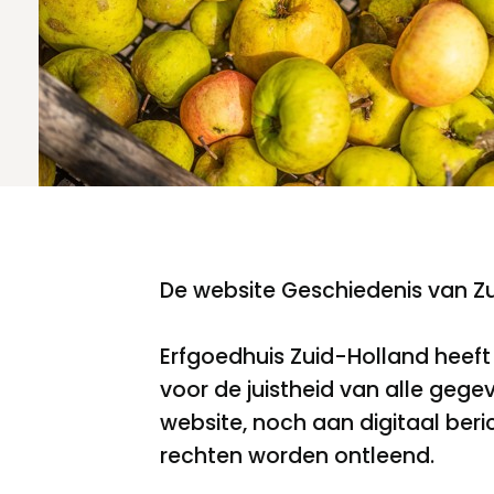
Meld een archeologische vondst
Nieuwsbrief
Privacyverklaring
Nieuwsbrief
Voorwaarden
Voorwaarden
De website Geschiedenis van Zu
Erfgoedhuis Zuid-Holland heeft
voor de juistheid van alle gege
website, noch aan digitaal ber
rechten worden ontleend.