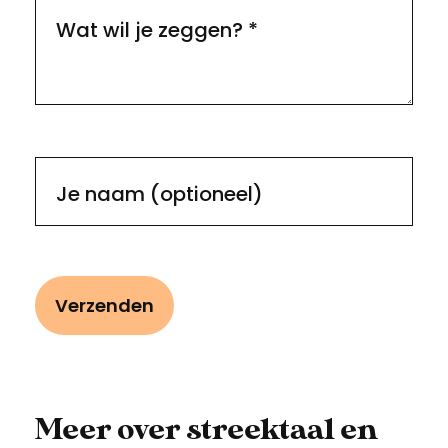
avond organiseerden, omdat er nog
Wat wil je zeggen?
*
zoveel belangstellenden de zaal niet
ingekomen waren en teleurgesteld
huiswaarts moesten. Ook die tweede
lezing werd een succes. Er is bovendien in
2018 door de Vereniging Vrienden van
Je naam (optioneel)
Museum Vlaardingen het Vlaardings
Woordenboek uitgegeven - het
bestuderen waard maar wel bijna
uitverkocht!
Meer over streektaal en