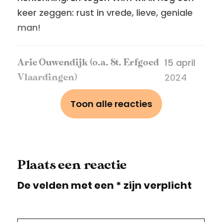
keer zeggen: rust in vrede, lieve, geniale
man!
15 april
Arie Ouwendijk (o.a. St. Erfgoed
2024
Vlaardingen)
In de negentiger jaren van de vorige eeuw
Toon alle reacties
hielden we bij de Historische Vereniging
Vlaardingen een lezing in gebouw De
Serre waar prof.dr. Cor van Bree
(universiteit Leiden) een lezing hield over
Plaats een reactie
'het Vlaardings' (dialect sterk betrokken
De velden met een * zijn verplicht
bij de Haringvisserij). Er was zó veel
belangstelling voor, dat we met onze
Lezingencommissie kort erna nóg zo'n