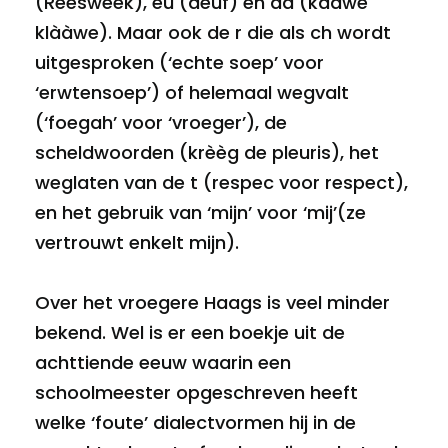
(Rèèswèèk), eu (deuf) en àà (kààwe
klààwe). Maar ook de r die als ch wordt
uitgesproken (‘echte soep’ voor
‘erwtensoep’) of helemaal wegvalt
(‘foegah’ voor ‘vroeger’), de
scheldwoorden (krèèg de pleuris), het
weglaten van de t (respec voor respect),
en het gebruik van ‘mijn’ voor ‘mij’(ze
vertrouwt enkelt mijn).
Over het vroegere Haags is veel minder
bekend. Wel is er een boekje uit de
achttiende eeuw waarin een
schoolmeester opgeschreven heeft
welke ‘foute’ dialectvormen hij in de