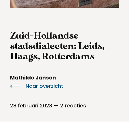
Meld een archeologische vondst
Toegankelijkheid
Nieuwsbrief
Privacyverklaring
Zuid-Hollandse
Voorwaarden
stadsdialecten: Leids,
Haags, Rotterdams
Mathilde Jansen
Naar overzicht
28 februari 2023
— 2 reacties