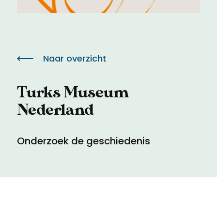
Meld een archeologische vondst
Toegankelijkheid
Nieuwsbrief
Privacyverklaring
Naar overzicht
Voorwaarden
Turks Museum
Nederland
Onderzoek de geschiedenis