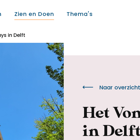
n
Zien en Doen
Thema's
s in Delft
Over ons
Over ons
Naar overzich
Colofon
Het Vo
Contact
in Delf
Onderwijs