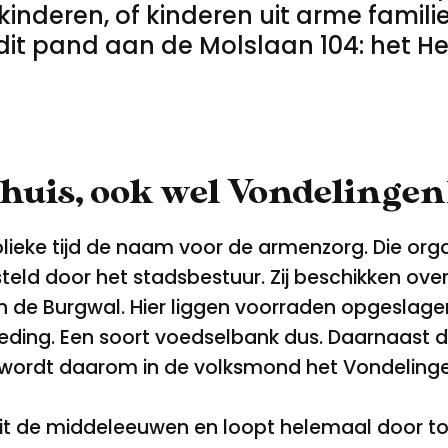
kinderen, of kinderen uit arme famil
 dit pand aan de Molslaan 104: het H
thuis, ook wel Vondelinge
holieke tijd de naam voor de armenzorg. Die org
eld door het stadsbestuur. Zij beschikken ove
 de Burgwal. Hier liggen voorraden opgeslage
leding. Een soort voedselbank dus. Daarnaast d
 wordt daarom in de volksmond het Vondeling
it de middeleeuwen en loopt helemaal door tot