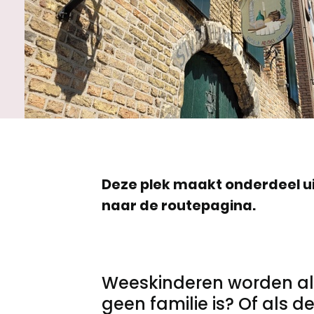
Meld een archeologische vondst
Nieuwsbrief
Privacyverklaring
Nieuwsbrief
Voorwaarden
Voorwaarden
Deze plek maakt onderdeel ui
naar de routepagina.
Weeskinderen worden als
geen familie is? Of als 