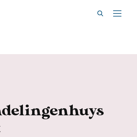
t
ndelingenhuys
t