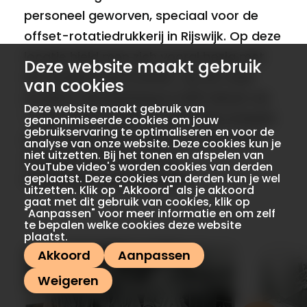
personeel geworven, speciaal voor de
offset-rotatiedrukkerij in Rijswijk. Op deze
locatie hield men zich vooral bezig met
Deze website maakt gebruik
het drukken van kranten. Op de oude
van cookies
locatie in de Molsteeg in Delft bleven de
Deze website maakt gebruik van
"oude" drukmachines, zoals bijvoorbeeld
geanonimiseerde cookies om jouw
gebruikservaring te optimaliseren en voor de
een Heidelberger in gebruik. Daar werd
analyse van onze website. Deze cookies kun je
niet uitzetten. Bij het tonen en afspelen van
sindsdien dus alleen nog
YouTube video's worden cookies van derden
geplaatst. Deze cookies van derden kun je wel
handelsdrukwerk gemaakt.
uitzetten. Klik op "Akkoord" als je akkoord
gaat met dit gebruik van cookies, klik op
"Aanpassen" voor meer informatie en om zelf
te bepalen welke cookies deze website
plaatst.
Akkoord
Aanpassen
Weigeren