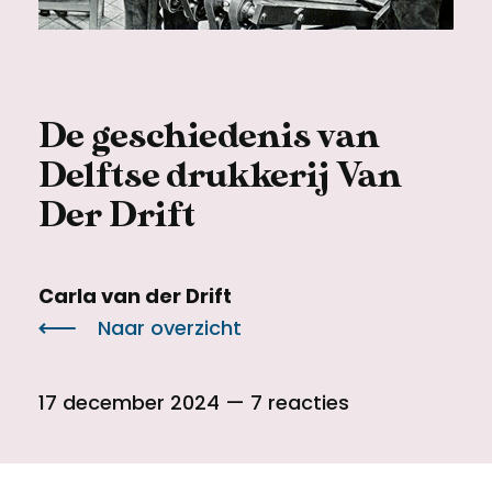
Meld een archeologische vondst
Toegankelijkheid
Nieuwsbrief
Privacyverklaring
De geschiedenis van
Voorwaarden
Delftse drukkerij Van
Der Drift
Carla van der Drift
Naar overzicht
17 december 2024
— 7 reacties