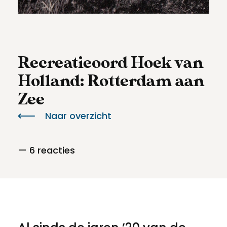
Meld een archeologische vondst
Toegankelijkheid
Nieuwsbrief
Privacyverklaring
Recreatieoord Hoek van
Voorwaarden
Holland: Rotterdam aan
Zee
Naar overzicht
— 6 reacties