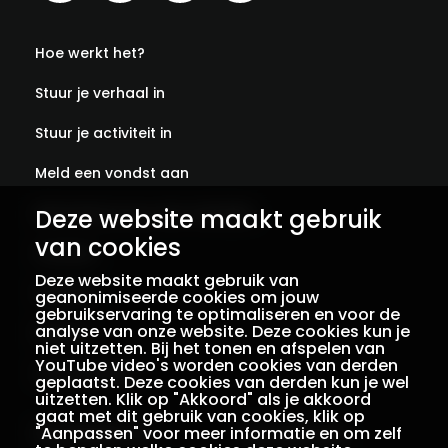
Hoe werkt het?
Stuur je verhaal in
Stuur je activiteit in
Meld een vondst aan
Deze website maakt gebruik
Abonneer je op onze verhalen
van cookies
Contact
Deze website maakt gebruik van
Colofon
geanonimiseerde cookies om jouw
gebruikservaring te optimaliseren en voor de
analyse van onze website. Deze cookies kun je
Privacy
niet uitzetten. Bij het tonen en afspelen van
YouTube video's worden cookies van derden
Voorwaarden
geplaatst. Deze cookies van derden kun je wel
uitzetten. Klik op "Akkoord" als je akkoord
gaat met dit gebruik van cookies, klik op
"Aanpassen" voor meer informatie en om zelf
Een initiatief van
Met dank aan