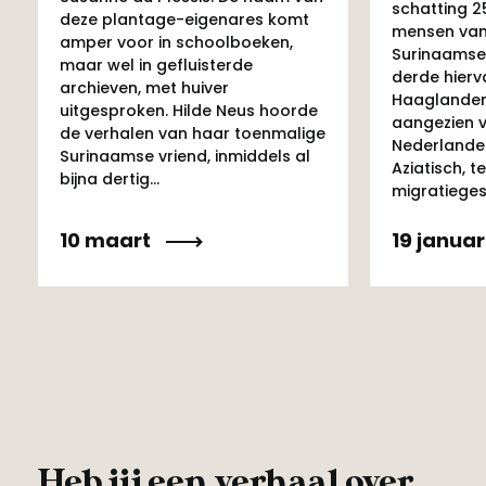
Proost op een mooie zomer en natuurlijk
schatting 
deze plantage-eigenares komt
ook op het behaalde succes. Dank aan
mensen van
amper voor in schoolboeken,
Surinaamse 
alle recreanten die hebben geholpen!
maar wel in gefluisterde
derde hierv
archieven, met huiver
Jullie zijn fantastisch.
Haaglanden.
uitgesproken. Hilde Neus hoorde
aangezien v
de verhalen van haar toenmalige
Nederlande
Surinaamse vriend, inmiddels al
Aziatisch, te
bijna dertig...
migratiegesc
10 maart
19 januar
Heb jij een verhaal over