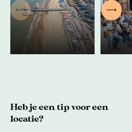
Streek:
Shanty
Vorige
Volgen
Kustdialecten
zingen
(aflevering 2)
werk
13 maart 2025
06 januar
Heb je een tip voor een
locatie?