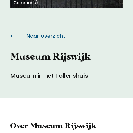
Meld een archeologische vondst
Toegankelijkheid
Commons)
Nieuwsbrief
Privacyverklaring
Naar overzicht
Voorwaarden
Museum Rijswijk
Museum in het Tollenshuis
Over Museum Rijswijk