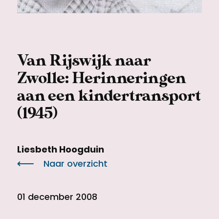
Meld een archeologische vondst
Toegankelijkheid
Nieuwsbrief
Privacyverklaring
Van Rijswijk naar
Voorwaarden
Zwolle: Herinneringen
aan een kindertransport
(1945)
Liesbeth Hoogduin
Naar overzicht
01 december 2008