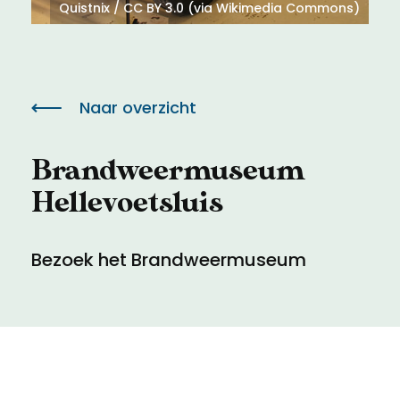
Meld een archeologische vondst
Toegankelijkheid
Quistnix / CC BY 3.0 (via Wikimedia Commons)
Nieuwsbrief
Privacyverklaring
Naar overzicht
Voorwaarden
Brandweermuseum
Hellevoetsluis
Bezoek het Brandweermuseum