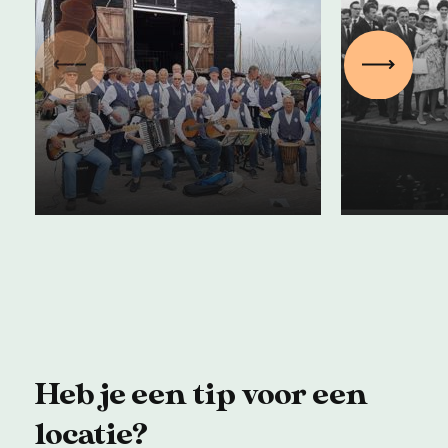
schuit 
Shantykoren:
Westla
Vorige
Volgen
zingend aan het
veiling
werk
maakt
06 januari 2025
25 septe
Heb je een tip voor een
locatie?