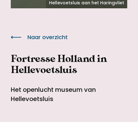
Meld een archeologische vondst
Toegankelijkheid
Hellevoetsluis aan het Haringvliet
Nieuwsbrief
Privacyverklaring
Naar overzicht
Voorwaarden
Fortresse Holland in
Hellevoetsluis
Het openlucht museum van
Hellevoetsluis