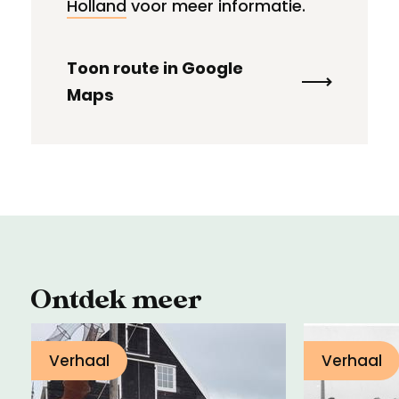
Holland
voor meer informatie.
Toon route in Google
Maps
Ontdek meer
Verhaal
Verhaal
Hoe een