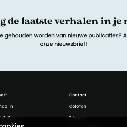
 de laatste verhalen in je
te gehouden worden van nieuwe publicaties? 
onze nieuwsbrief!
het?
Contact
haal in
Colofon
viteit in
Privacy
cookies