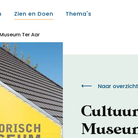
n
Zien en Doen
Thema's
h Museum Ter Aar
Over ons
Over ons
Naar overzich
Colofon
Cultuur
Contact
Museum
Onderwijs