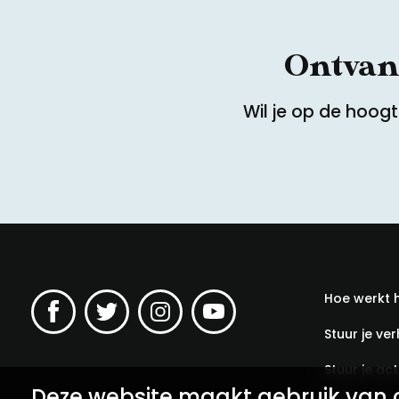
Ontvang
Wil je op de hoog
Hoe werkt 
Stuur je ver
Stuur je acti
Deze website maakt gebruik van 