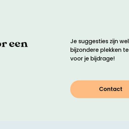
or een
Je suggesties zijn w
bijzondere plekken t
voor je bijdrage!
Contact