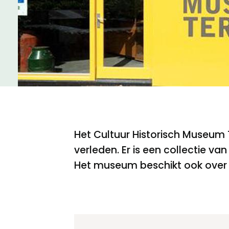
Meld een archeologische vondst
Nieuwsbrief
Privacyverklaring
Nieuwsbrief
Voorwaarden
Voorwaarden
Het Cultuur Historisch Museum 
verleden. Er is een collectie v
Het museum beschikt ook over e