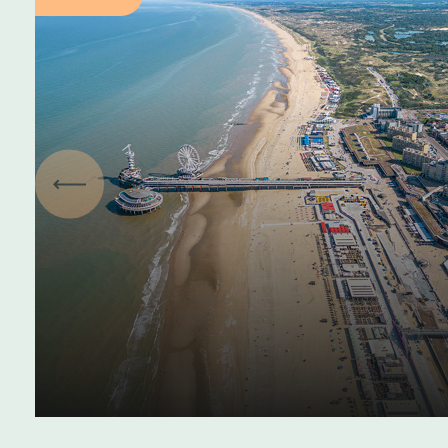
Vorige
Podcast Spreek de Streek:
Kustdialecten (aflevering
2)
13 maart 2025