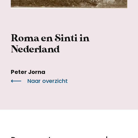
Meld een archeologische vondst
Toegankelijkheid
Nieuwsbrief
Privacyverklaring
Roma en Sinti in
Voorwaarden
Nederland
Peter Jorna
Naar overzicht