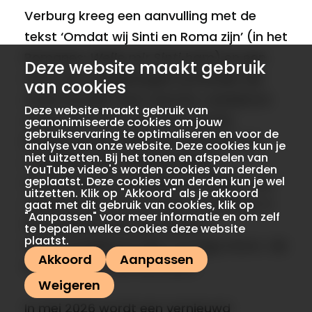
Verburg kreeg een aanvulling met de
tekst ‘Omdat wij Sinti en Roma zijn’ (in het
Romanes:
Weile mir Sinti ham
) en een
Deze website maakt gebruik
vlam, een veelgelaagde symboliek die
van cookies
zowel verwijst naar warmte, voedsel en
Deze website maakt gebruik van
samenzijn maar ook naar gevaar.
geanonimiseerde cookies om jouw
gebruikservaring te optimaliseren en voor de
Burgemeester Deetman verrichtte de
analyse van onze website. Deze cookies kun je
niet uitzetten. Bij het tonen en afspelen van
onthulling, met nabestaanden,
YouTube video's worden cookies van derden
geplaatst. Deze cookies van derden kun je wel
muzikanten en vertegenwoordigers van
uitzetten. Klik op "Akkoord" als je akkoord
organisaties, buurtcomité en politiek. In
gaat met dit gebruik van cookies, klik op
"Aanpassen" voor meer informatie en om zelf
het stadhuis was een nieuwe
te bepalen welke cookies deze website
plaatst.
tentoonstelling te zien:
O Lungo Drom
, ‘de
Akkoord
Aanpassen
lange weg’, in het Romanes.
Weigeren
In mei 2026 wordt een vernieuwd