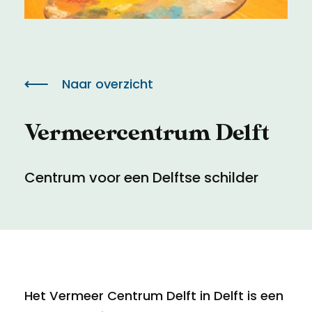
Meld een archeologische vondst
Toegankelijkheid
Nieuwsbrief
Privacyverklaring
Naar overzicht
Voorwaarden
Vermeercentrum Delft
Centrum voor een Delftse schilder
Het Vermeer Centrum Delft in Delft is een