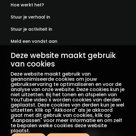
Hoe werkt het?
Stuur je verhaal in
Stuur je activiteit in
Meld een vondst aan
Deze website maakt gebruik
Abonneer je op onze verhalen
van cookies
Contact
Deze website maakt gebruik van
Colofon
geanonimiseerde cookies om jouw
gebruikservaring te optimaliseren en voor de
analyse van onze website. Deze cookies kun je
Privacy
niet uitzetten. Bij het tonen en afspelen van
YouTube video's worden cookies van derden
Voorwaarden
geplaatst. Deze cookies van derden kun je wel
uitzetten. Klik op "Akkoord" als je akkoord
gaat met dit gebruik van cookies, klik op
"Aanpassen" voor meer informatie en om zelf
Een initiatief van
Met dank aan
te bepalen welke cookies deze website
plaatst.