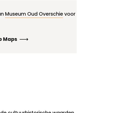
an
Museum Oud Overschie
voor
le Maps
de cultuurhistorische waarden