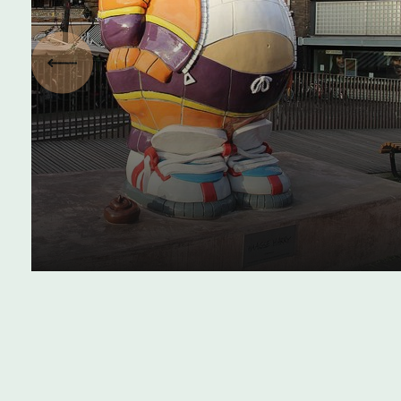
Vorige
Zuid-Hollandse
stadsdialecten: Leids,
Haags, Rotterdams
28 februari 2023