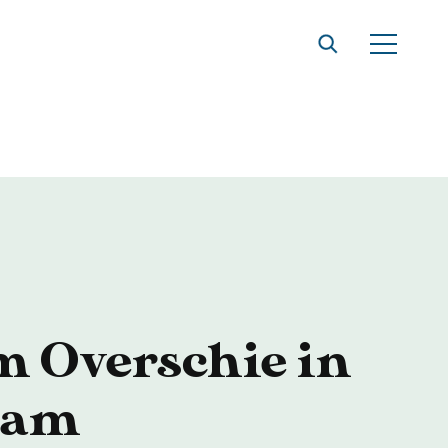
t
 Overschie in
dam