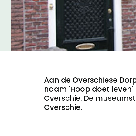
Meld een archeologische vondst
Nieuwsbrief
Privacyverklaring
Nieuwsbrief
Voorwaarden
Voorwaarden
Aan de Overschiese Dorp
naam 'Hoop doet leven'.
Overschie. De museumstic
Overschie.