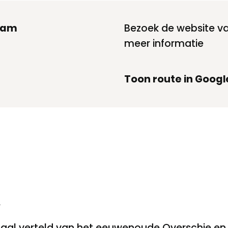
dam
Bezoek de website v
meer informatie
Toon route in Goog
m
aal verteld van het eeuwenoude Overschie en 