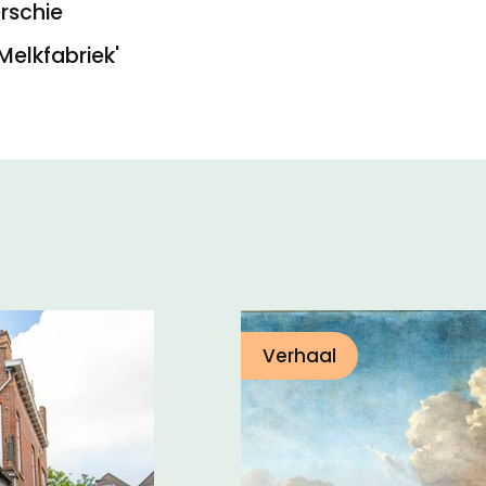
rschie
Melkfabriek'
Verhaal