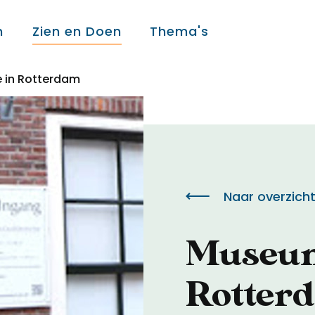
n
Zien en Doen
Thema's
 in Rotterdam
Over ons
Over ons
Naar overzich
Colofon
Museum
Contact
Rotter
Onderwijs