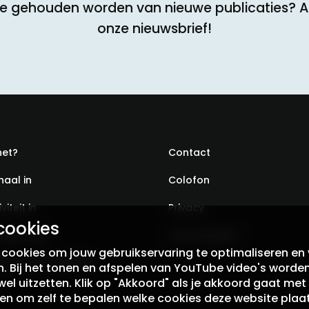
te gehouden worden van nieuwe publicaties? 
onze nieuwsbrief!
het?
Contact
haal in
Colofon
viteit in
Privacy
cookies
ondst aan
Voorwaarden
ookies om jouw gebruikservaring te optimaliseren en 
e op onze verhalen
en. Bij het tonen en afspelen van YouTube video's worde
el uitzetten. Klik op "Akkoord" als je akkoord gaat met 
 en om zelf te bepalen welke cookies deze website plaat