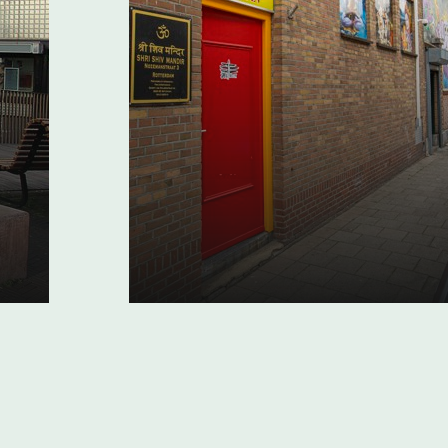
Hindoetempel in e
zijstraat: Sri Shiv 
in Rotterdam
07 juni 2022