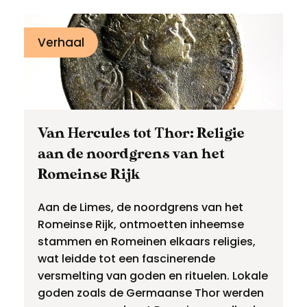
Meld een archeologische vondst
Toegankelijkheid
Verhaal
Nieuwsbrief
Privacyverklaring
Voorwaarden
Van Hercules tot Thor: Religie
aan de noordgrens van het
Romeinse Rijk
Aan de Limes, de noordgrens van het
Romeinse Rijk, ontmoetten inheemse
stammen en Romeinen elkaars religies,
wat leidde tot een fascinerende
versmelting van goden en rituelen. Lokale
goden zoals de Germaanse Thor werden