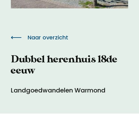
Meld een archeologische vondst
Toegankelijkheid
Nieuwsbrief
Privacyverklaring
Naar overzicht
Voorwaarden
Dubbel herenhuis 18de
eeuw
Landgoedwandelen Warmond