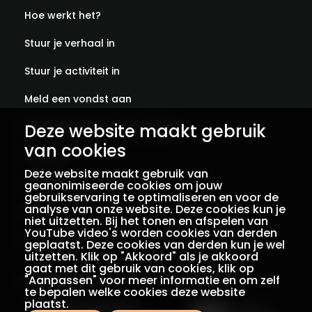
Hoe werkt het?
Stuur je verhaal in
Stuur je activiteit in
Meld een vondst aan
Deze website maakt gebruik
Abonneer je op onze verhalen
van cookies
Contact
Deze website maakt gebruik van
Colofon
geanonimiseerde cookies om jouw
gebruikservaring te optimaliseren en voor de
analyse van onze website. Deze cookies kun je
Privacy
niet uitzetten. Bij het tonen en afspelen van
YouTube video's worden cookies van derden
Voorwaarden
geplaatst. Deze cookies van derden kun je wel
uitzetten. Klik op "Akkoord" als je akkoord
gaat met dit gebruik van cookies, klik op
"Aanpassen" voor meer informatie en om zelf
Een initiatief van
Met dank aan
te bepalen welke cookies deze website
plaatst.