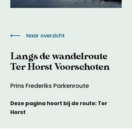
Meld een archeologische vondst
Toegankelijkheid
Nieuwsbrief
Privacyverklaring
Naar overzicht
Voorwaarden
Langs de wandelroute
Ter Horst Voorschoten
Prins Frederiks Parkenroute
Deze pagina hoort bij de route: Ter
Horst