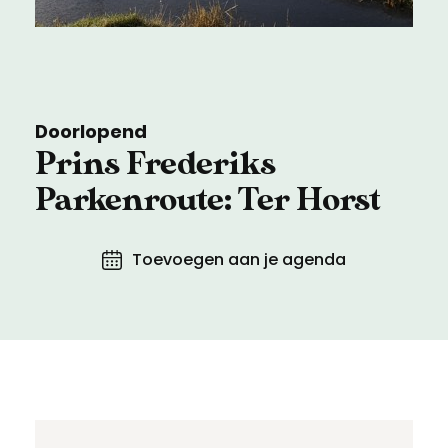
Meld een archeologische vondst
Toegankelijkheid
Nieuwsbrief
Privacyverklaring
Doorlopend
Voorwaarden
Prins Frederiks
Parkenroute: Ter Horst
Toevoegen aan je agenda