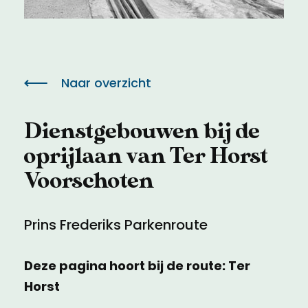
Meld een archeologische vondst
Toegankelijkheid
Nieuwsbrief
Privacyverklaring
Naar overzicht
Voorwaarden
Dienstgebouwen bij de
oprijlaan van Ter Horst
Voorschoten
Prins Frederiks Parkenroute
Deze pagina hoort bij de route: Ter
Horst