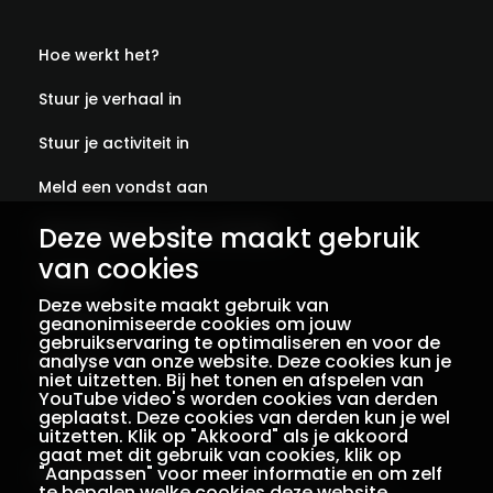
Hoe werkt het?
Stuur je verhaal in
Stuur je activiteit in
Meld een vondst aan
Abonneer je op onze verhalen
Deze website maakt gebruik
van cookies
Contact
Deze website maakt gebruik van
Colofon
geanonimiseerde cookies om jouw
gebruikservaring te optimaliseren en voor de
analyse van onze website. Deze cookies kun je
Privacy
niet uitzetten. Bij het tonen en afspelen van
YouTube video's worden cookies van derden
Voorwaarden
geplaatst. Deze cookies van derden kun je wel
uitzetten. Klik op "Akkoord" als je akkoord
gaat met dit gebruik van cookies, klik op
"Aanpassen" voor meer informatie en om zelf
Een initiatief van
Met dank aan
te bepalen welke cookies deze website