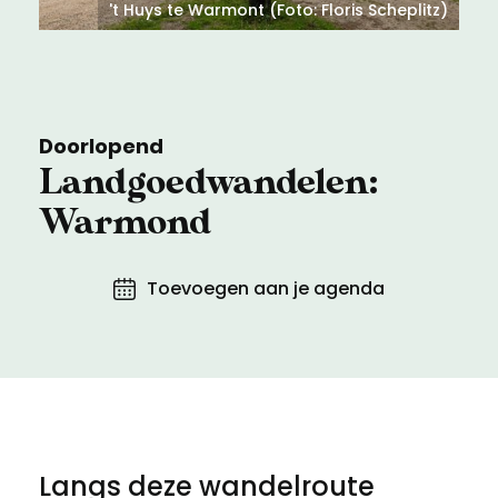
Meld een archeologische vondst
Toegankelijkheid
't Huys te Warmont (Foto: Floris Scheplitz)
Nieuwsbrief
Privacyverklaring
Doorlopend
Voorwaarden
Landgoedwandelen:
Warmond
Toevoegen aan je agenda
Langs deze wandelroute