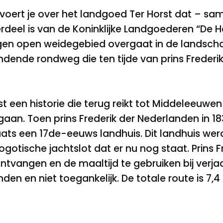
e voert je over het landgoed Ter Horst dat – 
rdeel is van de Koninklijke Landgoederen “De H
legen open weidegebied overgaat in de landsch
indende rondweg die ten tijde van prins Frederik
 een historie die terug reikt tot Middeleeuwen 
egaan. Toen prins Frederik der Nederlanden in 1
s een 17de-eeuws landhuis. Dit landhuis werd
otische jachtslot dat er nu nog staat. Prins Fr
ntvangen en de maaltijd te gebruiken bij verja
anden en niet toegankelijk. De totale route is 7,