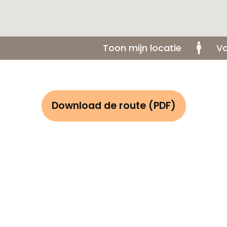
Toon mijn locatie
Vo
Download de route (PDF)