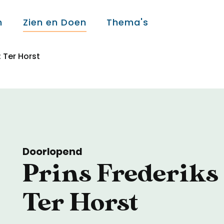
n
Zien en Doen
Thema's
: Ter Horst
Over ons
Over ons
Colofon
Doorlopend
Prins Frederiks
Contact
Ter Horst
Onderwijs