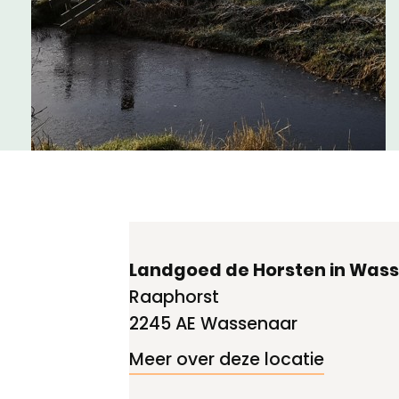
Meld een archeologische vondst
Nieuwsbrief
Privacyverklaring
Nieuwsbrief
Voorwaarden
Voorwaarden
Landgoed de Horsten in Was
Raaphorst
2245 AE Wassenaar
Meer over deze locatie