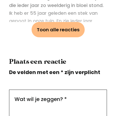
die ieder jaar zo weelderig in bloei stond.
Ik heb er 55 jaar geleden een stek van
gepoot in onze tuin. En zie ieder jaar
opnieuw de zachtpaarse bloemen.
Toon alle reacties
Boodschappen doen op de Groene
Hilledijk en bij Anton van Gent, de drogist
op het hoekje. Ieder jaar was er een
tuinkeuring, kan ik me nog herinneren.
Plaats een reactie
De velden met een * zijn verplicht
10 maart 2026
Redactie
Beste mevrouw Visser-Bouter,
hartelijk dank voor het delen van
Wat wil je zeggen?
*
deze mooie herinneringen.