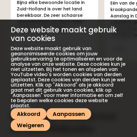
Bijna elke bewoonde locatie in
Eén van de 
Zuid-Holland is over het land
kraakpande
bereikbaar. De zeer schaarse
Aanslag in 
uitzonderingen op deze regel
inmiddels g
Deze website maakt gebruik
noemen we een eiland.
erfgoedinst
een kijkje n
van cookies
Deze website maakt gebruik van
geanonimiseerde cookies om jouw
gebruikservaring te optimaliseren en voor de
analyse van onze website. Deze cookies kun je
niet uitzetten. Bij het tonen en afspelen van
YouTube video's worden cookies van derden
geplaatst. Deze cookies van derden kun je wel
uitzetten. Klik op "Akkoord" als je akkoord
gaat met dit gebruik van cookies, klik op
"Aanpassen" voor meer informatie en om zelf
te bepalen welke cookies deze website
plaatst.
Akkoord
Aanpassen
Heb jij een verhaal over
Weigeren
de Zuid-Hollandse