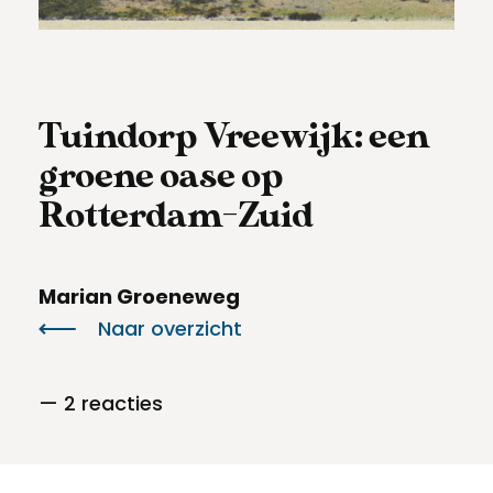
Meld een archeologische vondst
Toegankelijkheid
Nieuwsbrief
Privacyverklaring
Tuindorp Vreewijk: een
Voorwaarden
groene oase op
Rotterdam-Zuid
Marian Groeneweg
Naar overzicht
— 2 reacties