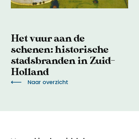
Meld een archeologische vondst
Toegankelijkheid
Nieuwsbrief
Privacyverklaring
Het vuur aan de
Voorwaarden
schenen: historische
stadsbranden in Zuid-
Holland
Naar overzicht