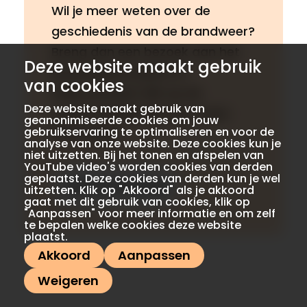
Wil je meer weten over de
geschiedenis van de brandweer?
Breng dan een bezoek aan het
Deze website maakt gebruik
Brandweermuseum in
van cookies
Hellevoetsluis! Klik op de
Deze website maakt gebruik van
onderstaande link voor meer
geanonimiseerde cookies om jouw
gebruikservaring te optimaliseren en voor de
informatie.
analyse van onze website. Deze cookies kun je
niet uitzetten. Bij het tonen en afspelen van
YouTube video's worden cookies van derden
geplaatst. Deze cookies van derden kun je wel
Meer informatie
uitzetten. Klik op "Akkoord" als je akkoord
gaat met dit gebruik van cookies, klik op
"Aanpassen" voor meer informatie en om zelf
te bepalen welke cookies deze website
plaatst.
Akkoord
Aanpassen
Weigeren