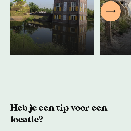
Landgoedwandelen:
Vorige
Volgen
Leidschendam-
Bunker
Voorburg
Punt O
Het hele jaar - gratis
Het hele j
Heb je een tip voor een
locatie?