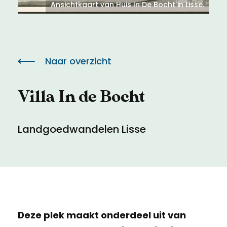
Meld een archeologische vondst
Toegankelijkheid
Ansichtkaart van Huis In De Bocht in Lisse.
Nieuwsbrief
Privacyverklaring
Naar overzicht
Voorwaarden
Villa In de Bocht
Landgoedwandelen Lisse
Deze plek maakt onderdeel uit van