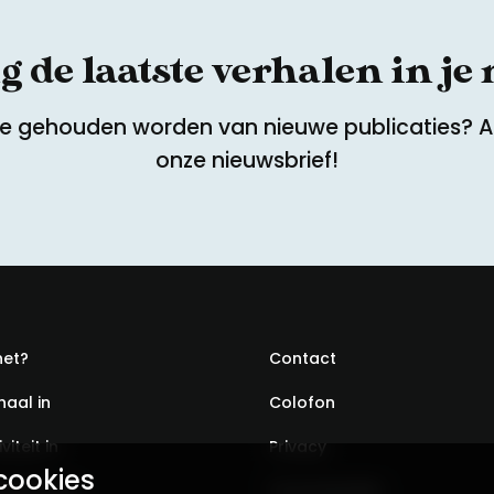
 de laatste verhalen in je
te gehouden worden van nieuwe publicaties? 
onze nieuwsbrief!
het?
Contact
haal in
Colofon
viteit in
Privacy
cookies
ondst aan
Voorwaarden