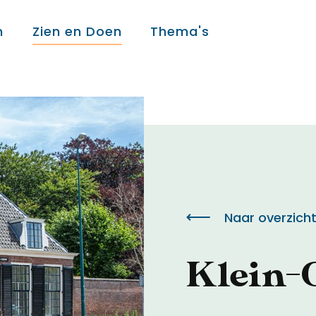
n
Zien en Doen
Thema's
Over ons
Over ons
Colofon
Naar overzich
Contact
Klein-
Onderwijs