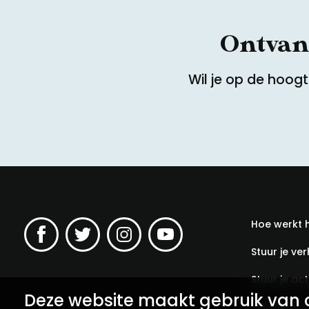
Ontvang
Wil je op de hoog
Hoe werkt 
Stuur je ver
Stuur je acti
Deze website maakt gebruik van 
Meld een v