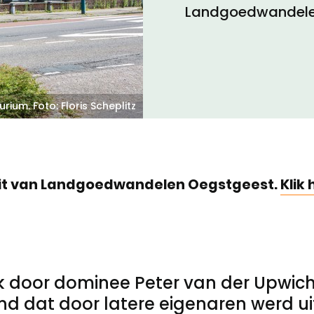
Landgoedwandele
Toegankelijkheid
Privacyverklaring
urium. Foto: Floris Scheplitz
uit van Landgoedwandelen Oegstgeest.
Klik 
ek door dominee Peter van der Upwich
ond dat door latere eigenaren werd