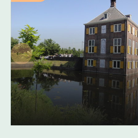
Vorige
Landgoedwandelen:
Leidschendam-Voorburg
Het hele jaar - gratis