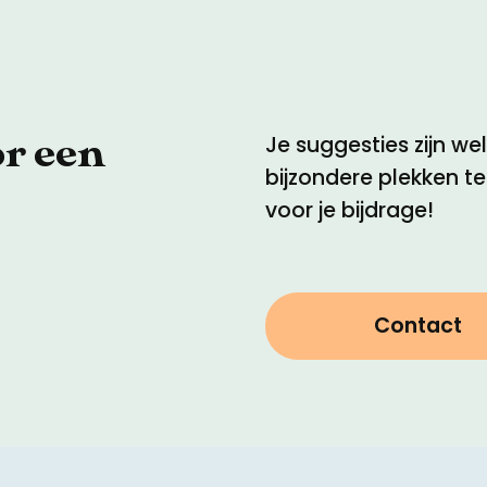
or een
Je suggesties zijn w
bijzondere plekken t
voor je bijdrage!
Contact