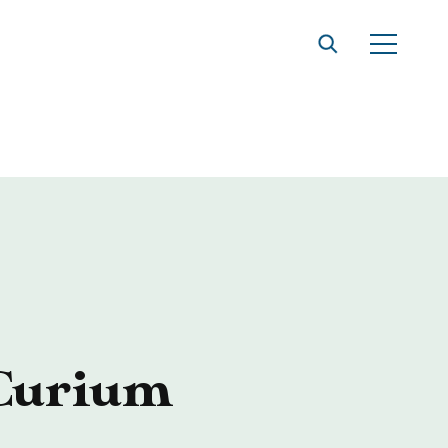
t
Curium