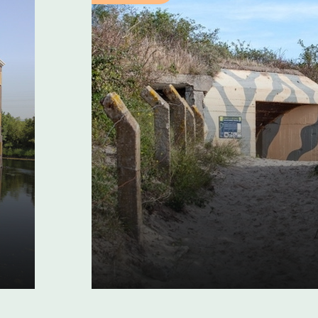
Bunkerroute De Pu
Ouddorp
Het hele jaar - gratis