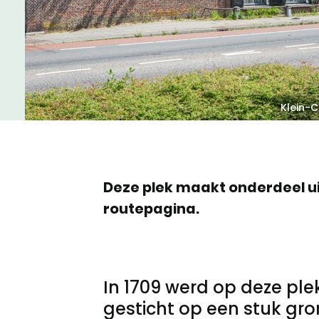
Meld een archeologische vondst
Nieuwsbrief
Privacyverklaring
Nieuwsbrief
Voorwaarden
Klein-C
Voorwaarden
Deze plek maakt onderdeel 
routepagina.
In 1709 werd op deze pl
gesticht op een stuk gr