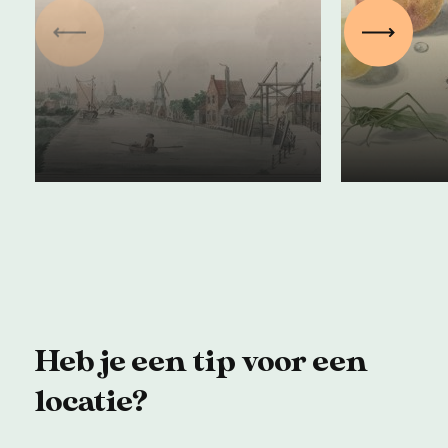
Vorige
Volgen
Trekschuiten over
De opk
de Oude Rijn
tuinbo
17 juli 2024
05 juni 2
Heb je een tip voor een
locatie?