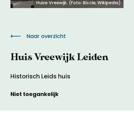
Meld een archeologische vondst
Toegankelijkheid
Huize Vreewijk. (Foto: Biccie, Wikipedia)
Nieuwsbrief
Privacyverklaring
Naar overzicht
Voorwaarden
Huis Vreewijk Leiden
Historisch Leids huis
Niet toegankelijk