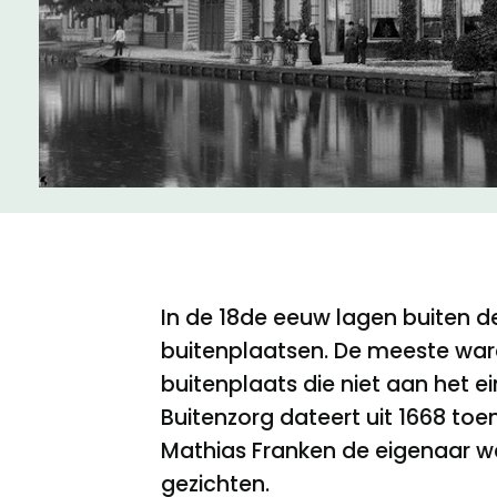
Meld een archeologische vondst
Nieuwsbrief
Privacyverklaring
Nieuwsbrief
Voorwaarden
Voorwaarden
In de 18de eeuw lagen buiten de
buitenplaatsen. De meeste ware
buitenplaats die niet aan het 
Buitenzorg dateert uit 1668 to
Mathias Franken de eigenaar wer
gezichten.