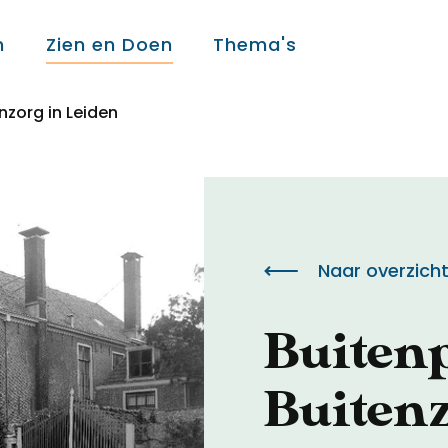
n
Zien en Doen
Thema's
nzorg in Leiden
Over ons
Over ons
Naar overzich
Colofon
Buitenp
Contact
Buitenz
Onderwijs