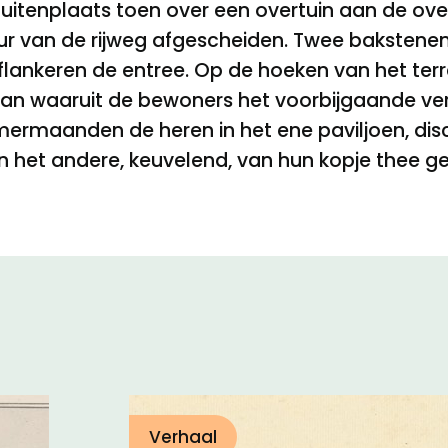
uitenplaats toen over een overtuin aan de overz
uur van de rijweg afgescheiden. Twee bakstenen
l flankeren de entree. Op de hoeken van het te
van waaruit de bewoners het voorbijgaande ver
mermaanden de heren in het ene paviljoen, disc
 in het andere, keuvelend, van hun kopje thee g
Verhaal