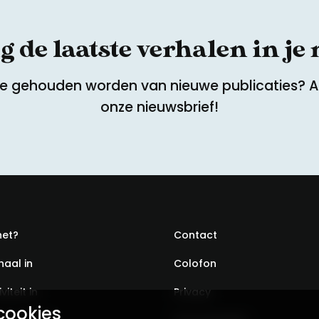
 de laatste verhalen in je
te gehouden worden van nieuwe publicaties? 
onze nieuwsbrief!
het?
Contact
haal in
Colofon
viteit in
Privacy
cookies