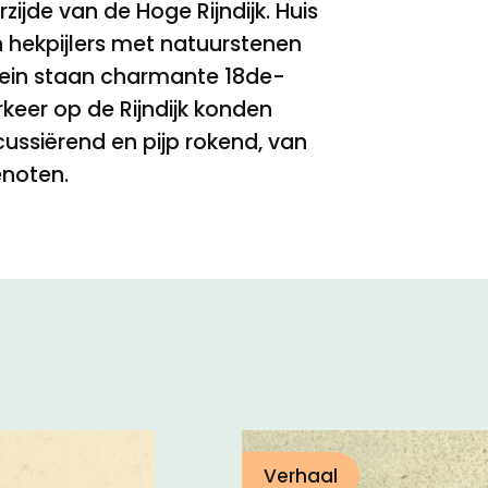
ijde van de Hoge Rijndijk. Huis
 hekpijlers met natuurstenen
rrein staan charmante 18de-
keer op de Rijndijk konden
ussiërend en pijp rokend, van
enoten.
Verhaal