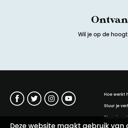
Ontvang
Wil je op de hoog
Hoe werkt 
Stuur je ver
Stuur je acti
Deze website maakt gebruik van 