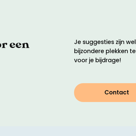
or een
Je suggesties zijn w
bijzondere plekken t
voor je bijdrage!
Contact