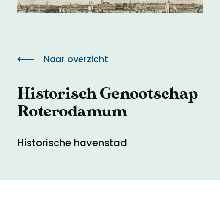
Meld een archeologische vondst
Toegankelijkheid
Nieuwsbrief
Privacyverklaring
Naar overzicht
Voorwaarden
Historisch Genootschap
Roterodamum
Historische havenstad