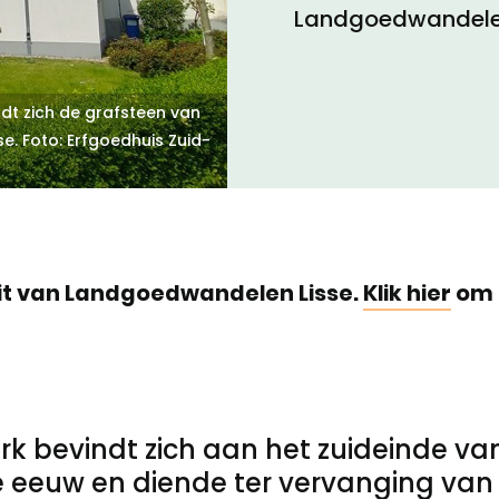
Landgoedwandelen
Toegankelijkheid
ndt zich de grafsteen van
e. Foto: Erfgoedhuis Zuid-
Privacyverklaring
it van Landgoedwandelen Lisse.
Klik hier
om 
rk bevindt zich aan het zuideinde van
de eeuw en diende ter vervanging va