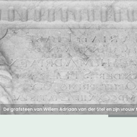
een
Li
De gr
Stel 
Rijks
op on
der St
Bekij
De grafsteen van Willem Adriaan van der Stel en zijn vrouw 