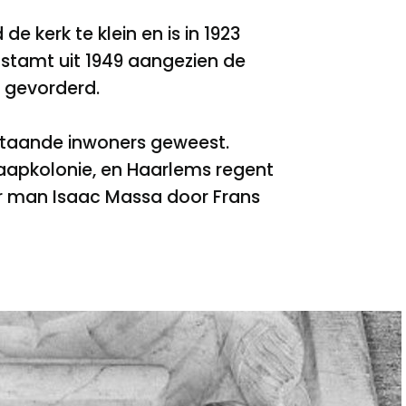
 kerk te klein en is in 1923
stamt uit 1949 aangezien de
d gevorderd.
staande inwoners geweest.
Kaapkolonie, en Haarlems regent
ar man Isaac Massa door Frans
loniale koopzucht op