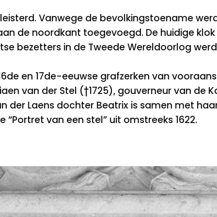
leisterd. Vanwege de bevolkingstoename werd de
aan de noordkant toegevoegd. De huidige klok 
uitse bezetters in de Tweede Wereldoorlog wer
an 16de en 17de-eeuwse grafzerken van vooraan
riaen van der Stel (†1725), gouverneur van de 
an der Laens dochter Beatrix is samen met ha
“Portret van een stel” uit omstreeks 1622.
Ko