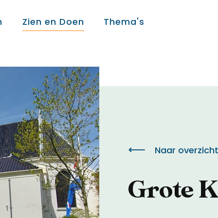
n
Zien en Doen
Thema's
Over ons
Over ons
Colofon
Naar overzich
Contact
Grote K
Onderwijs