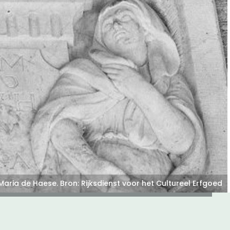
 buitenplaats in
sse
afsteen van Willem Adriaan van der
en zijn vrouw Maria de Haese (Bron:
dienst voor het Cultureel Erfgoed). Lees
ze site meer over Willem Adriaan van
el.
k verhaal
Maria de Haese. Bron: Rijksdienst voor het Cultureel Erfgoed