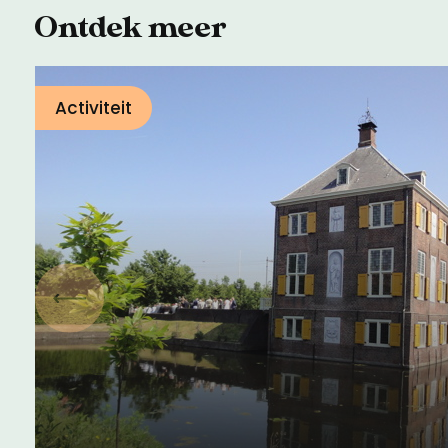
Ontdek meer
Activiteit
Vorige
Landgoedwandelen:
Leidschendam-Voorburg