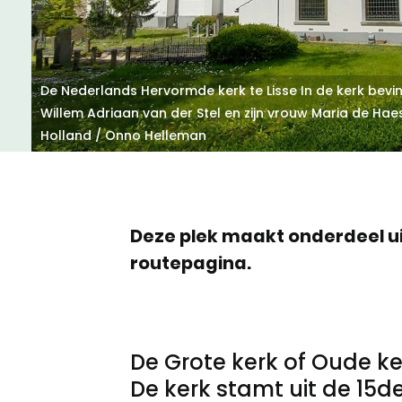
Meld een archeologische vondst
Nieuwsbrief
Privacyverklaring
De Nederlands Hervormde kerk te Lisse In de kerk bevi
Willem Adriaan van der Stel en zijn vrouw Maria de Haes
Nieuwsbrief
Voorwaarden
Holland / Onno Helleman
Voorwaarden
Deze plek maakt onderdeel u
routepagina.
De Grote kerk of Oude ke
De kerk stamt uit de 15