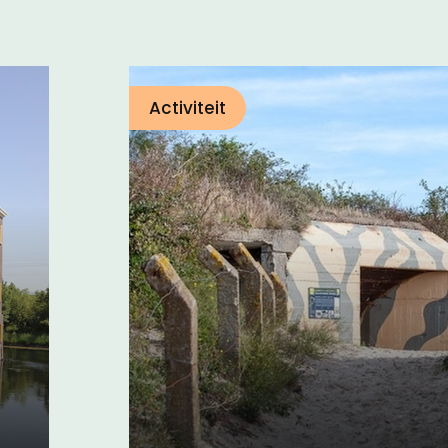
Activiteit
Bunkerroute De Pu
Ouddorp