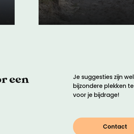
Het hele jaar - gratis
or een
Je suggesties zijn w
bijzondere plekken t
voor je bijdrage!
Contact