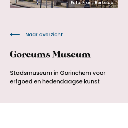
Meld een archeologische vondst
Toegankelijkheid
Foto: Frans Berkelaar
Nieuwsbrief
Privacyverklaring
Naar overzicht
Voorwaarden
Gorcums Museum
Stadsmuseum in Gorinchem voor
erfgoed en hedendaagse kunst