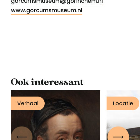
gorcumsmuseum@gorinchem.nl
www.gorcumsmuseum.nl
Ook interessant
Waarom de
Verhaal
Locatie
Nederlandse
opstand net zo
chaotisch was als de
Buiten