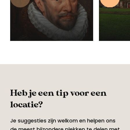
Vorige
Volgen
Joegoslavische
Strype
burgeroorlog
Rocka
28 juli 2022
Heb je een tip voor een
locatie?
Je suggesties zijn welkom en helpen ons
de meest bijzondere plekken te delen met