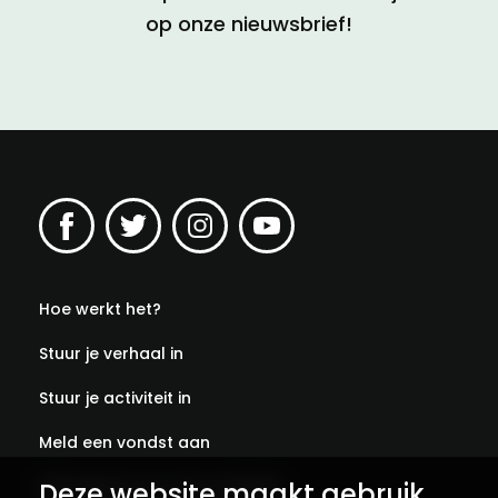
op onze nieuwsbrief!
Hoe werkt het?
Stuur je verhaal in
Stuur je activiteit in
Meld een vondst aan
Deze website maakt gebruik
Abonneer je op onze verhalen