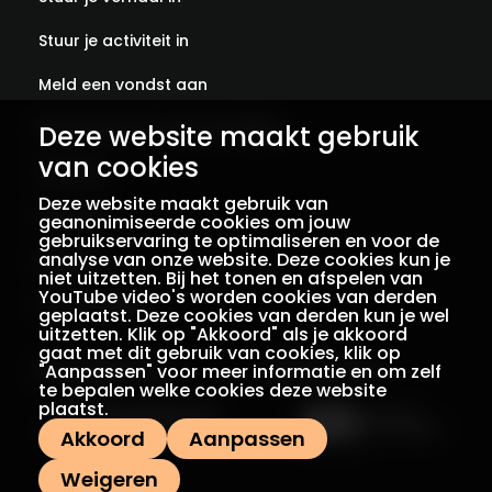
Stuur je activiteit in
Meld een vondst aan
Abonneer je op onze verhalen
Deze website maakt gebruik
van cookies
Contact
Deze website maakt gebruik van
Colofon
geanonimiseerde cookies om jouw
gebruikservaring te optimaliseren en voor de
analyse van onze website. Deze cookies kun je
Privacy
niet uitzetten. Bij het tonen en afspelen van
YouTube video's worden cookies van derden
Voorwaarden
geplaatst. Deze cookies van derden kun je wel
uitzetten. Klik op "Akkoord" als je akkoord
gaat met dit gebruik van cookies, klik op
"Aanpassen" voor meer informatie en om zelf
Een initiatief van
Met dank aan
te bepalen welke cookies deze website
plaatst.
Akkoord
Aanpassen
Weigeren