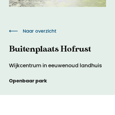
Meld een archeologische vondst
Toegankelijkheid
Nieuwsbrief
Privacyverklaring
Naar overzicht
Voorwaarden
Buitenplaats Hofrust
Wijkcentrum in eeuwenoud landhuis
Openbaar park