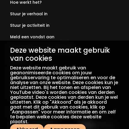
Hoe werkt het?
Stuur je verhaal in
Stuur je activiteit in
Meld een vondst aan
Deze website maakt gebruik
Abonneer je op onze verhalen
van cookies
Contact
Deze website maakt gebruik van
Colofon
geanonimiseerde cookies om jouw
gebruikservaring te optimaliseren en voor de
analyse van onze website. Deze cookies kun je
Privacy
niet uitzetten. Bij het tonen en afspelen van
YouTube video's worden cookies van derden
Voorwaarden
geplaatst. Deze cookies van derden kun je wel
uitzetten. Klik op "Akkoord" als je akkoord
gaat met dit gebruik van cookies, klik op
"Aanpassen" voor meer informatie en om zelf
Een initiatief van
Met dank aan
te bepalen welke cookies deze website
plaatst.