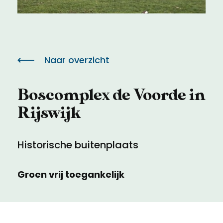
Meld een archeologische vondst
Toegankelijkheid
Nieuwsbrief
Privacyverklaring
Naar overzicht
Voorwaarden
Boscomplex de Voorde in
Rijswijk
Historische buitenplaats
Groen vrij toegankelijk