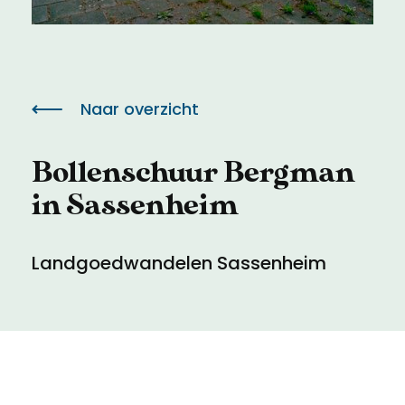
Meld een archeologische vondst
Toegankelijkheid
Nieuwsbrief
Privacyverklaring
Naar overzicht
Voorwaarden
Bollenschuur Bergman
in Sassenheim
Landgoedwandelen Sassenheim