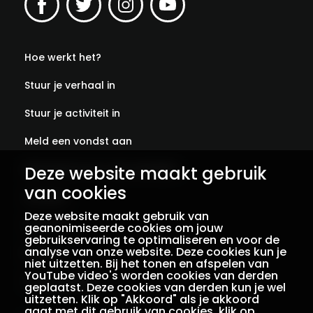
Hoe werkt het?
Stuur je verhaal in
Stuur je activiteit in
Meld een vondst aan
Deze website maakt gebruik
Abonneer je op onze verhalen
van cookies
Contact
Deze website maakt gebruik van
Colofon
geanonimiseerde cookies om jouw
gebruikservaring te optimaliseren en voor de
analyse van onze website. Deze cookies kun je
Privacy
niet uitzetten. Bij het tonen en afspelen van
YouTube video's worden cookies van derden
Voorwaarden
geplaatst. Deze cookies van derden kun je wel
uitzetten. Klik op "Akkoord" als je akkoord
gaat met dit gebruik van cookies, klik op