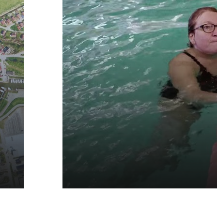
Video: Portret van 
eiland. Vijf bijzond
ontmoetingen met
inwoners van Goer
Overflakkee
10 september 2016