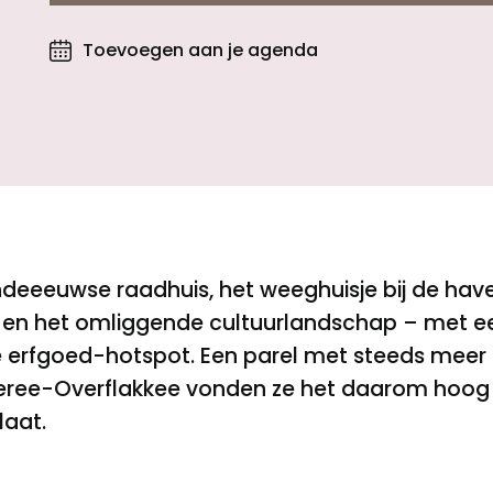
Toevoegen aan je agenda
Toegankelijkheid
Privacyverklaring
iendeeeuwse raadhuis, het weeghuisje bij de hav
en het omliggende cultuurlandschap – met ee
erfgoed-hotspot. Een parel met steeds meer g
eree-Overflakkee vonden ze het daarom hoog t
laat.