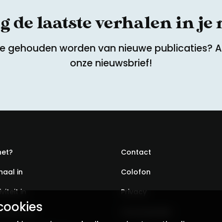
 de laatste verhalen in je
te gehouden worden van nieuwe publicaties? 
onze nieuwsbrief!
het?
Contact
haal in
Colofon
viteit in
Privacy
cookies
ondst aan
Voorwaarden