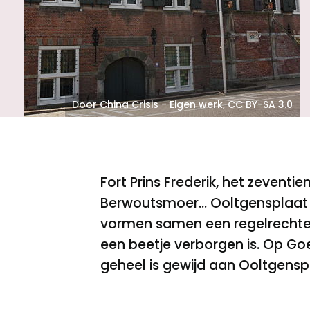
Meld een archeologische vondst
Nieuwsbrief
Privacyverklaring
Nieuwsbrief
Voorwaarden
Door China Crisis - Eigen werk, CC BY-SA 3.0
Voorwaarden
Fort Prins Frederik, het zevent
Berwoutsmoer… Ooltgensplaat 
vormen samen een regelrechte 
een beetje verborgen is. Op Go
geheel is gewijd aan Ooltgensp