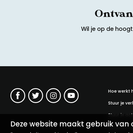
Ontvang
Wil je op de hoog
Hoe werkt 
Stuur je ver
Stuur je acti
Deze website maakt gebruik van 
Meld een v