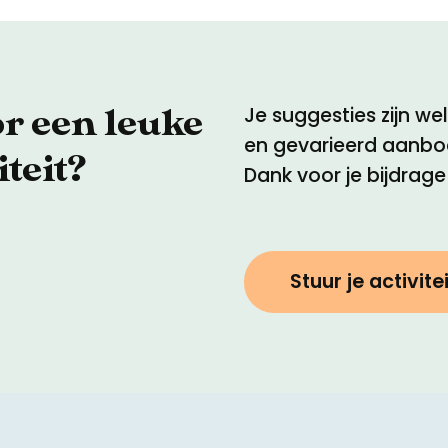
or een leuke
Je suggesties zijn w
en gevarieerd aanbod
iteit?
Dank voor je bijdrage
Stuur je activitei