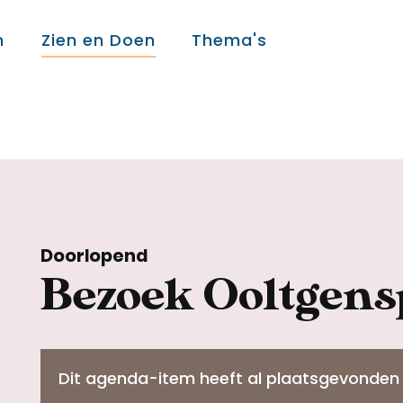
n
Zien en Doen
Thema's
Over ons
Over ons
Doorlopend
Colofon
Bezoek Ooltgens
Contact
Dit agenda-item heeft al plaatsgevonden
Onderwijs