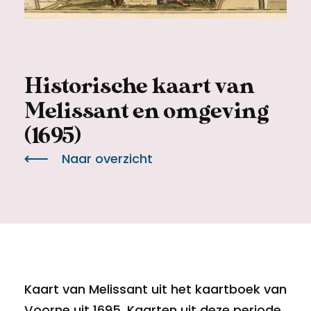
Meld een archeologische vondst
Toegankelijkheid
Nieuwsbrief
Privacyverklaring
Historische kaart van
Voorwaarden
Melissant en omgeving
(1695)
Naar overzicht
Kaart van Melissant uit het kaartboek van
Voorne uit 1695. Kaarten uit deze periode