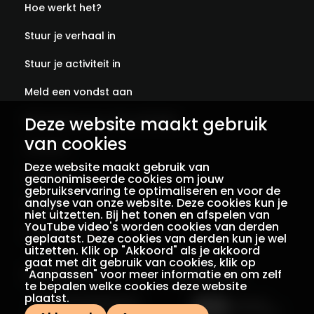
Hoe werkt het?
Stuur je verhaal in
Stuur je activiteit in
Meld een vondst aan
Abonneer je op onze verhalen
Deze website maakt gebruik
van cookies
Contact
Deze website maakt gebruik van
Colofon
geanonimiseerde cookies om jouw
gebruikservaring te optimaliseren en voor de
analyse van onze website. Deze cookies kun je
Privacy
niet uitzetten. Bij het tonen en afspelen van
YouTube video's worden cookies van derden
Voorwaarden
geplaatst. Deze cookies van derden kun je wel
uitzetten. Klik op "Akkoord" als je akkoord
gaat met dit gebruik van cookies, klik op
"Aanpassen" voor meer informatie en om zelf
Een initiatief van
Met dank aan
te bepalen welke cookies deze website
plaatst.