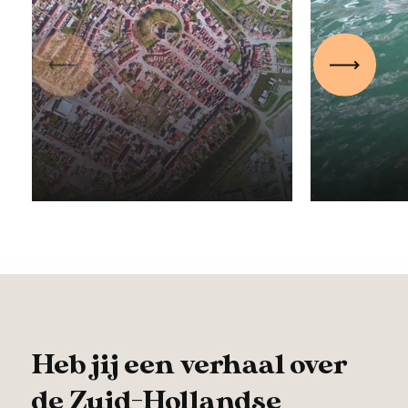
ontmoe
inwone
Vorige
Volgen
Sleuteldorpen op
Goeree
Flakkee
Overfl
30 januari 2017
10 septe
Heb jij een verhaal over
de Zuid-Hollandse