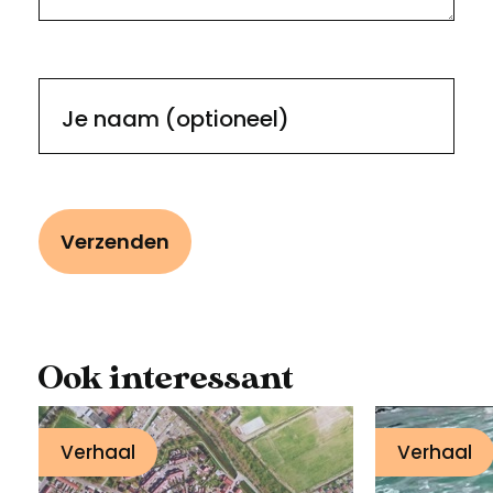
Je naam (optioneel)
Ook interessant
Video: 
een eil
Verhaal
Verhaal
bijzon