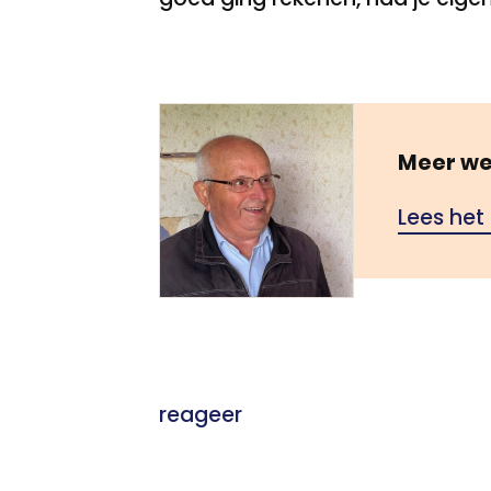
Meer we
Lees het
reageer