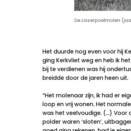
De Lisserpoelmolen (jaa
Het duurde nog even voor hij Ker
ging Kerkvliet weg en heb ik h
bij te verdienen was hij ondert
breidde door de jaren heen uit.
“Het molenaar zijn, ik had er eig
loop en vrij wonen. Het normale
was het veelvoudige. (…) Voor
polder waren ‘sloten’, uitbagge
goed ging rekenen, had je eigenli