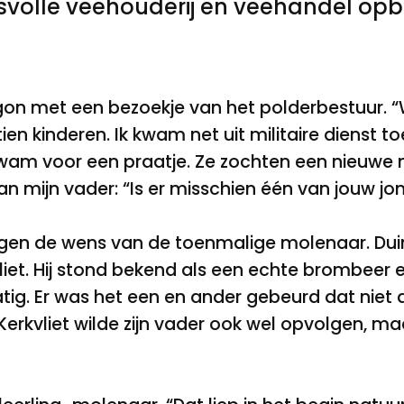
svolle veehouderij en veehandel op
on met een bezoekje van het polderbestuur. “
ien kinderen. Ik kwam net uit militaire dienst t
wam voor een praatje. Ze zochten een nieuwe m
n mijn vader: “Is er misschien één van jouw jo
egen de wens van de toenmalige molenaar. Dui
et. Hij stond bekend als een echte brombeer en
tig. Er was het een en ander gebeurd dat niet
Kerkvliet wilde zijn vader ook wel opvolgen, m