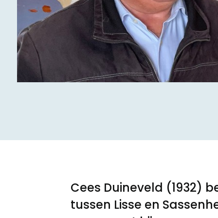
Meld een archeologische vondst
Nieuwsbrief
Privacyverklaring
Nieuwsbrief
Voorwaarden
Voorwaarden
Cees Duineveld (1932) b
tussen Lisse en Sassenhe