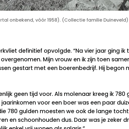
rtal onbekend, vóór 1958). (Collectie familie Duineveld)
kvliet definitief opvolgde. “Na vier jaar ging ik
et overgenomen. Mijn vrouw en ik zijn toen sa
ussen gestart met een boerenbedrijf. Hij begon
enlijk geen tijd voor. Als molenaar kreeg ik 780 
 jaarinkomen voor een boer was een paar duizen
 die 780 gulden moesten we ook de lange toch
ren en schoonhouden dus. Daar was je zeker dr
jk enkel vrij wonen als salaris.”