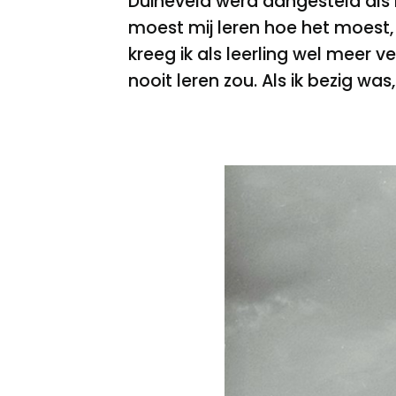
Duineveld werd aangesteld als l
moest mij leren hoe het moest, 
kreeg ik als leerling wel meer v
nooit leren zou. Als ik bezig wa