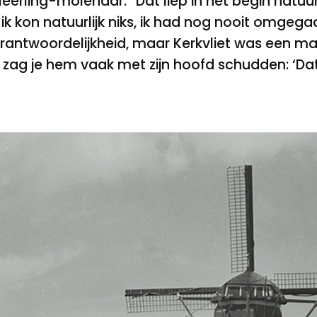
eerling-molenaar. “Dat liep in het begin natuur
ik kon natuurlijk niks, ik had nog nooit omgeg
erantwoordelijkheid, maar Kerkvliet was een man
s, zag je hem vaak met zijn hoofd schudden: ‘Dat