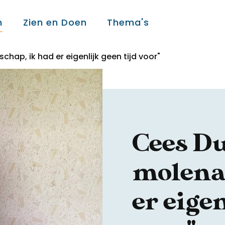
n
Zien en Doen
Thema's
hap, ik had er eigenlijk geen tijd voor"
Over ons
Over ons
Cees Du
Colofon
molena
Contact
er eigen
Onderwijs