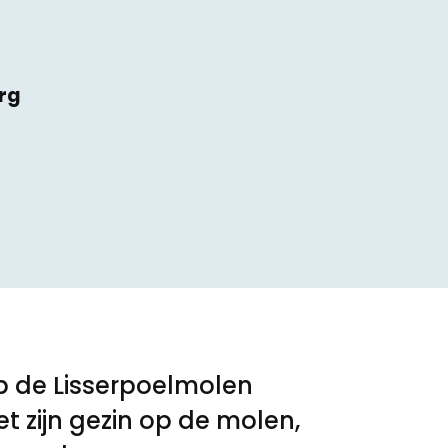
rg
t
p de Lisserpoelmolen
t zijn gezin op de molen,