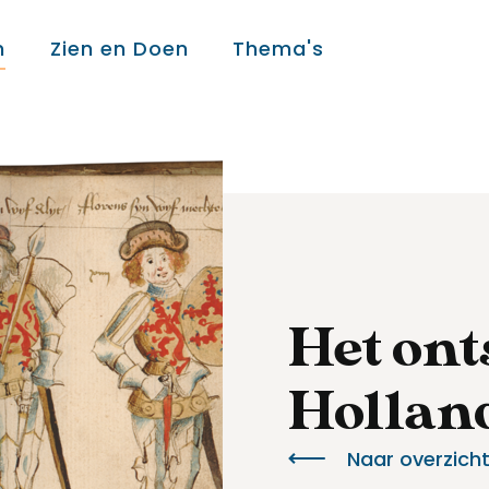
n
Zien en Doen
Thema's
Over ons
Over ons
Colofon
Het ont
Hollan
Contact
Naar overzich
Onderwijs