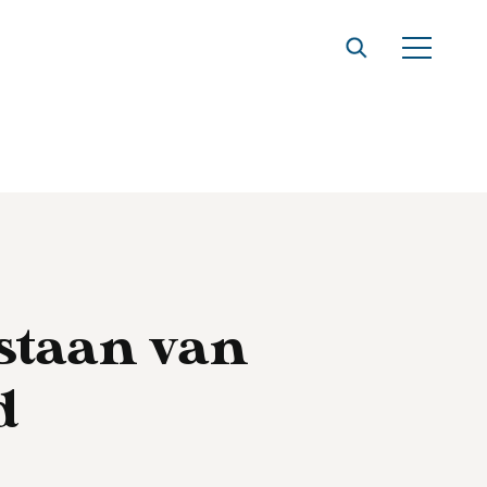
staan van
d
t