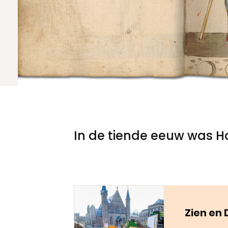
Meld een archeologische vondst
Nieuwsbrief
Privacyverklaring
Nieuwsbrief
Voorwaarden
Voorwaarden
In de tiende eeuw was H
Zien en 