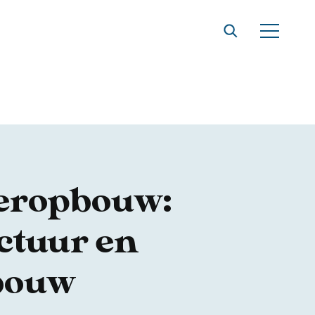
eropbouw:
ctuur en
bouw