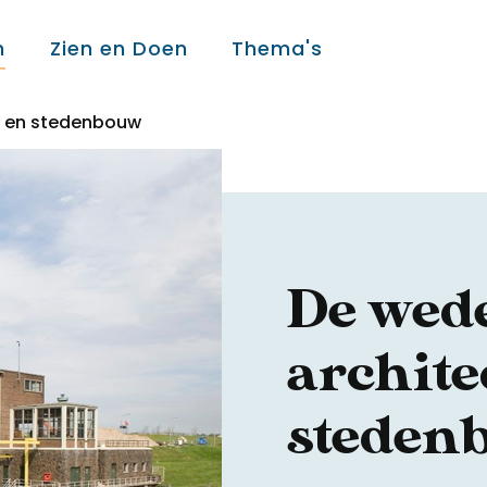
n
Zien en Doen
Thema's
r en stedenbouw
Over ons
Over ons
De wed
Colofon
archite
Contact
steden
Onderwijs