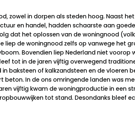
, zowel in dorpen als steden hoog. Naast het 
tructuur en handel, hadden schaarste aan goed
volg dat het oplossen van de woningnood (vol
e liep de woningnood zelfs op vanwege het gro
boom. Bovendien liep Nederland niet voorop w
ef tot in de jaren vijftig overwegend traditio
 in baksteen of kalkzandsteen en de vloeren b
tort beton. In de ons omringende landen was m
 jaren vijftig kwam de woningproductie in een
opbouwwijken tot stand. Desondanks bleef ec