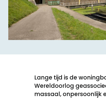
Meld een archeologische vondst
Nieuwsbrief
Privacyverklaring
Nieuwsbrief
Voorwaarden
Voorwaarden
Lange tijd is de woningb
Wereldoorlog geassociee
massaal, onpersoonlijk en