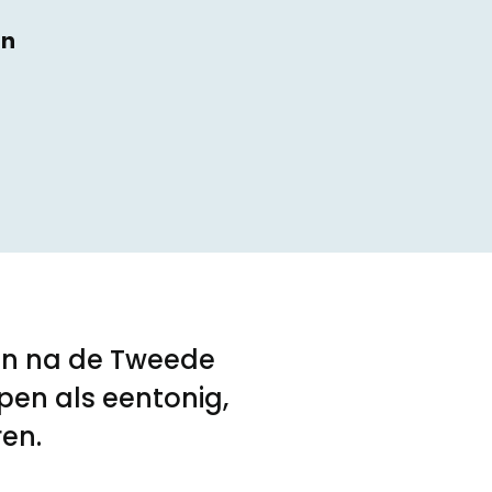
en
t
van na de Tweede
pen als eentonig,
ren.