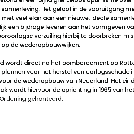
bestond er een bijna grenzeloos optimisme ove
 samenleving. Het geloof in de vooruitgang m
 met veel elan aan een nieuwe, ideale samenl
lijk een bijdrage leveren aan het vormgeven v
oorlogse verzuiling hierbij te doorbreken misl
l op de wederopbouwwijken.
 wordt direct na het bombardement op Rotte
n plannen voor het herstel van oorlogsschade
n voor de wederopbouw van Nederland. Het ei
Vaak wordt hiervoor de oprichting in 1965 van he
e Ordening gehanteerd.