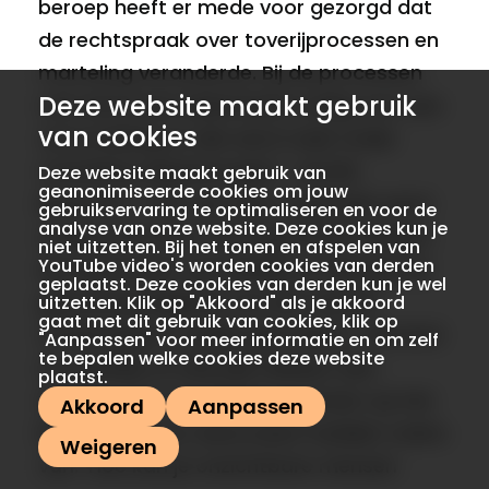
beroep heeft er mede voor gezorgd dat
de rechtspraak over toverijprocessen en
marteling veranderde. Bij de processen
Deze website maakt gebruik
was eerst een bekentenis nodig voor een
van cookies
veroordeling en die werd vaak onder
marteling afgedwongen”, vertelt
Deze website maakt gebruik van
geanonimiseerde cookies om jouw
Beukman. Toen de zaak nogmaals werd
gebruikservaring te optimaliseren en voor de
analyse van onze website. Deze cookies kun je
onderzocht door de Hoge Raad, hebben
niet uitzetten. Bij het tonen en afspelen van
YouTube video's worden cookies van derden
de advocaten van Neeltje en Marytje de
geplaatst. Deze cookies van derden kun je wel
geloofwaardigheid van een aantal
uitzetten. Klik op "Akkoord" als je akkoord
gaat met dit gebruik van cookies, klik op
verklaringen in twijfel getrokken: “Iemand
"Aanpassen" voor meer informatie en om zelf
te bepalen welke cookies deze website
zou Neeltje en Marytje hebben zien
plaatst.
dansen met onzichtbare mensen op het
Akkoord
Aanpassen
Broersveld. Hun advocaten hadden zoiets
Weigeren
van: ‘Hoe kan je onzichtbare mensen