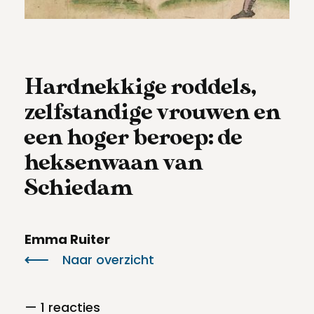
Meld een archeologische vondst
Toegankelijkheid
Nieuwsbrief
Privacyverklaring
Hardnekkige roddels,
Voorwaarden
zelfstandige vrouwen en
een hoger beroep: de
heksenwaan van
Schiedam
Emma Ruiter
Naar overzicht
— 1 reacties