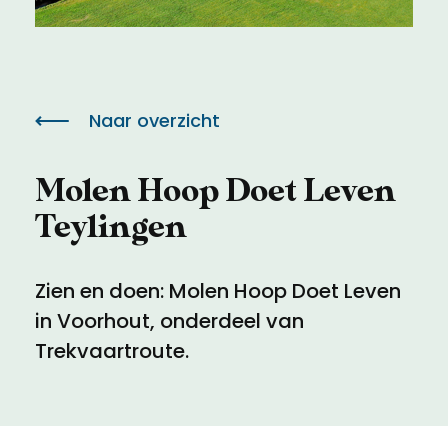
Meld een archeologische vondst
Toegankelijkheid
Nieuwsbrief
Privacyverklaring
Naar overzicht
Voorwaarden
Molen Hoop Doet Leven
Teylingen
Zien en doen: Molen Hoop Doet Leven
in Voorhout, onderdeel van
Trekvaartroute.