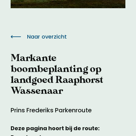
Meld een archeologische vondst
Toegankelijkheid
Nieuwsbrief
Privacyverklaring
Naar overzicht
Voorwaarden
Markante
boombeplanting op
landgoed Raaphorst
Wassenaar
Prins Frederiks Parkenroute
Deze pagina hoort bij de route: