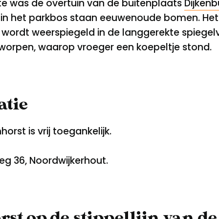
lte was de overtuin van de buitenplaats
Dijkenb
 in het parkbos staan eeuwenoude bomen. Het 
wordt weerspiegeld in de langgerekte spiegelvi
worpen, waarop vroeger een koepeltje stond.
tie
st is vrij toegankelijk.
g 36, Noordwijkerhout.
t op de stippellijn van de