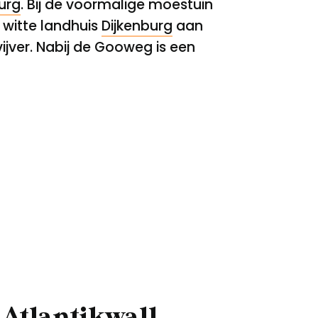
urg
. Bij de voormalige moestuin
witte landhuis
Dijkenburg
aan
jver. Nabij de Gooweg is een
 Atlantikwall