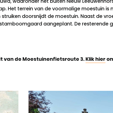
wd, waaronder het buiten Nieuw Leeuwenhorst
p. Het terrein van de voormalige moestuin is
 struiken doorsnijdt de moestuin. Naast de v
gstamboomgaard aangeplant. De resterende gr
t van de Moestuinenfietsroute 3.
Klik hier
om