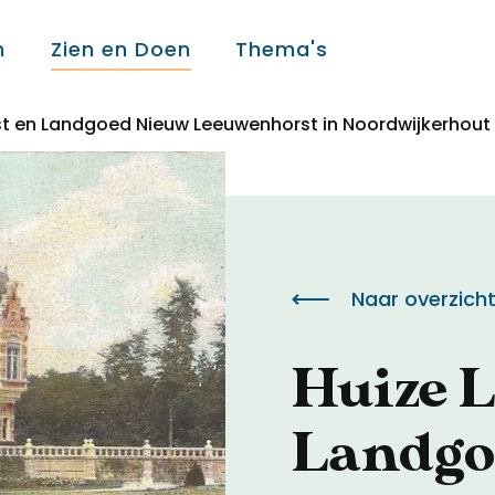
n
Zien en Doen
Thema's
t en Landgoed Nieuw Leeuwenhorst in Noordwijkerhout
Over ons
Over ons
Naar overzich
Colofon
Huize 
Contact
Landgo
Onderwijs