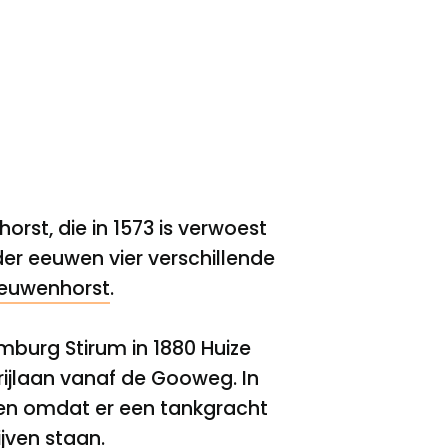
st, die in 1573 is verwoest
der eeuwen vier verschillende
eeuwenhorst
.
mburg Stirum in 1880 Huize
rijlaan vanaf de Gooweg. In
ken omdat er een tankgracht
jven staan.