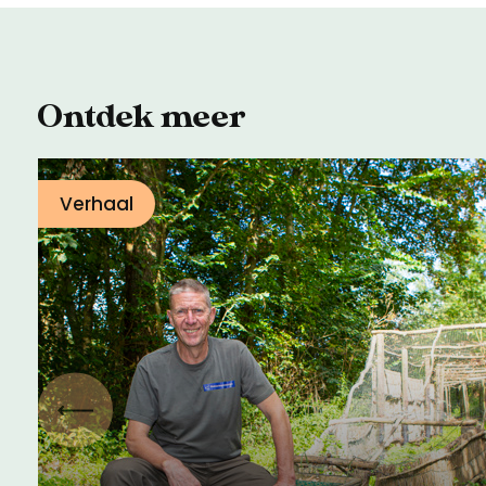
Ontdek meer
Verhaal
Vorige
Een eeuwenoud