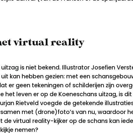
t virtual reality
itzag is niet bekend. Illustrator Josefien Ve
2 uit kan hebben gezien: met een schansgebou
 er geen tekeningen of schilderijen zijn overg
oe het leven er op de Koeneschans uitzag, is di
urjan Rietveld voegde de getekende illustratie
al samen met (drone)foto’s van nu, waardoor 
et de virtual reality-kijker op de schans kan i
 kijkje nemen?