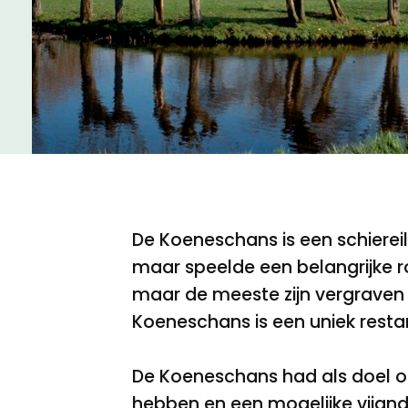
Meld een archeologische vondst
Nieuwsbrief
Privacyverklaring
Nieuwsbrief
Voorwaarden
Voorwaarden
De Koeneschans is een schiereila
maar speelde een belangrijke ro
maar de meeste zijn vergraven 
Koeneschans is een uniek restan
De Koeneschans had als doel om
hebben en een mogelijke vijand