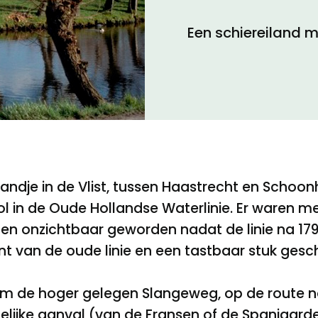
Een schiereiland m
Toegankelijkheid
Privacyverklaring
ndje in de Vlist, tussen Haastrecht en Schoonho
l in de Oude Hollandse Waterlinie. Er waren m
en onzichtbaar geworden nadat de linie na 1795
t van de oude linie en een tastbaar stuk gesch
 de hoger gelegen Slangeweg, op de route naar
elijke aanval (van de Fransen of de Spanjaar