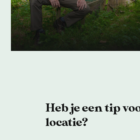
jachtmiddel:
eendenkooien
09 december 2024
Heb je een tip vo
locatie?