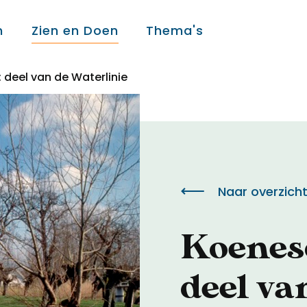
n
Zien en Doen
Thema's
 deel van de Waterlinie
Over ons
Over ons
Naar overzich
Colofon
Koenesc
Contact
deel va
Onderwijs