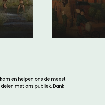
os van
gevolgen van
Elisabethsvl
12 november 2021
elkom en helpen ons de meest
e delen met ons publiek. Dank