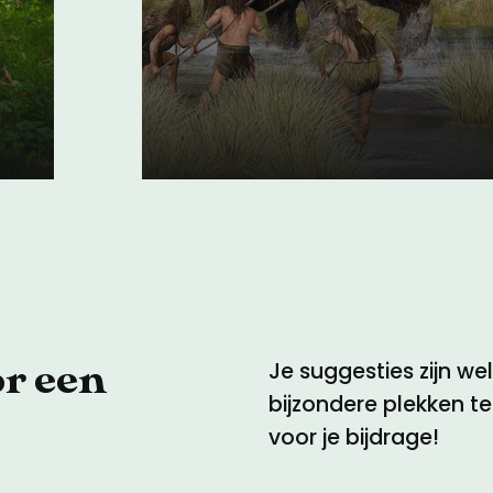
Doggerland, het ep
de Noordzee
07 juni 2022
or een
Je suggesties zijn w
bijzondere plekken t
voor je bijdrage!