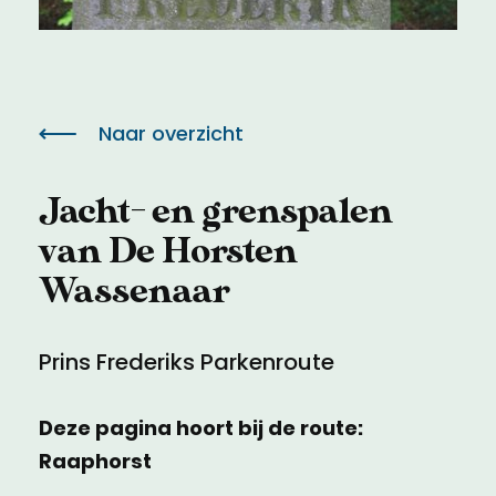
Meld een archeologische vondst
Toegankelijkheid
Nieuwsbrief
Privacyverklaring
Naar overzicht
Voorwaarden
Jacht- en grenspalen
van De Horsten
Wassenaar
Prins Frederiks Parkenroute
Deze pagina hoort bij de route:
Raaphorst