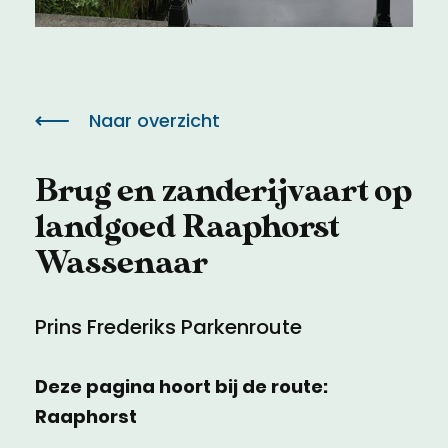
Meld een archeologische vondst
Toegankelijkheid
Nieuwsbrief
Privacyverklaring
Naar overzicht
Voorwaarden
Brug en zanderijvaart op
landgoed Raaphorst
Wassenaar
Prins Frederiks Parkenroute
Deze pagina hoort bij de route:
Raaphorst