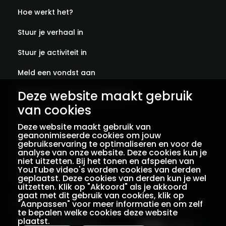
Hoe werkt het?
Stuur je verhaal in
Stuur je activiteit in
Meld een vondst aan
Deze website maakt gebruik
Abonneer je op onze verhalen
van cookies
Contact
Deze website maakt gebruik van
Colofon
geanonimiseerde cookies om jouw
gebruikservaring te optimaliseren en voor de
analyse van onze website. Deze cookies kun je
Privacy
niet uitzetten. Bij het tonen en afspelen van
YouTube video's worden cookies van derden
Voorwaarden
geplaatst. Deze cookies van derden kun je wel
uitzetten. Klik op "Akkoord" als je akkoord
gaat met dit gebruik van cookies, klik op
"Aanpassen" voor meer informatie en om zelf
Een initiatief van
Met dank aan
te bepalen welke cookies deze website
plaatst.