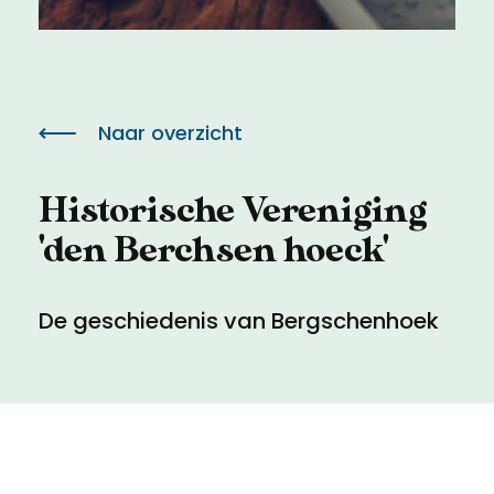
Meld een archeologische vondst
Toegankelijkheid
Nieuwsbrief
Privacyverklaring
Naar overzicht
Voorwaarden
Historische Vereniging
'den Berchsen hoeck'
De geschiedenis van Bergschenhoek