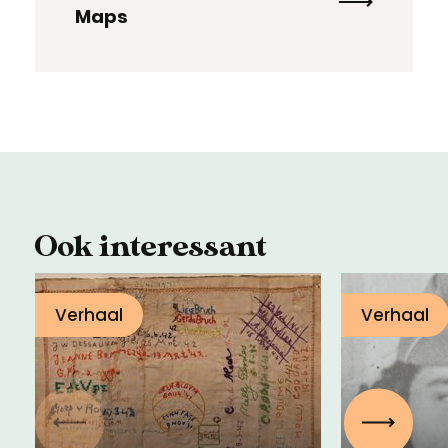
Maps
Ook interessant
Verhaal
Verhaal
De vro
tegen 
Vorige
Volgen