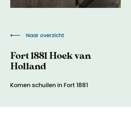
Meld een archeologische vondst
Toegankelijkheid
Nieuwsbrief
Privacyverklaring
Naar overzicht
Voorwaarden
Fort 1881 Hoek van
Holland
Komen schuilen in Fort 1881