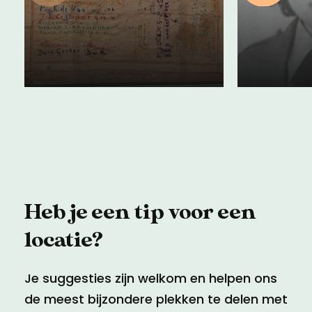
Vrouwen in het
vochten
Oranjehotel
Nederl
12 februari 2024
11 juli 202
Heb je een tip voor een
locatie?
Je suggesties zijn welkom en helpen ons
de meest bijzondere plekken te delen met